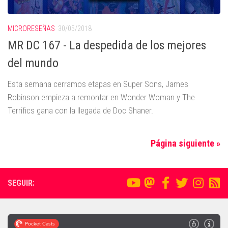
MICRORESEÑAS
30/05/2018
MR DC 167 - La despedida de los mejores
del mundo
Esta semana cerramos etapas en Super Sons, James
Robinson empieza a remontar en Wonder Woman y The
Terrifics gana con la llegada de Doc Shaner.
Página siguiente »
SEGUIR: