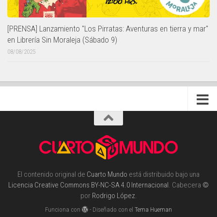
[PRENSA] Lanzamiento "Los Pirratas: Aventuras en tierra y mar"
en Librería Sin Moraleja (Sábado 9)
08/08/2025
El contenido original de
Cuarto Mundo
está distribuido bajo una
Licencia Creative Commons BY-NC-SA 4.0 Internacional
. Cabecera
©
por
Rodrigo López
.
Funciona con
- Diseñado con el
Tema Hueman