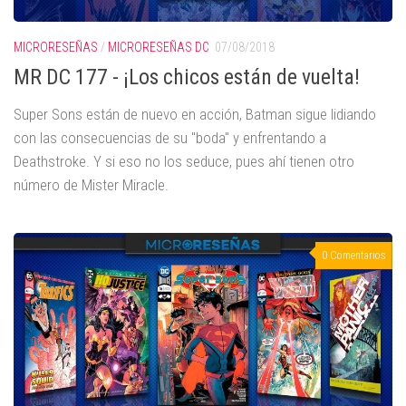
MICRORESEÑAS
/
MICRORESEÑAS DC
07/08/2018
MR DC 177 - ¡Los chicos están de vuelta!
Super Sons están de nuevo en acción, Batman sigue lidiando
con las consecuencias de su "boda" y enfrentando a
Deathstroke. Y si eso no los seduce, pues ahí tienen otro
número de Mister Miracle.
0 Comentarios