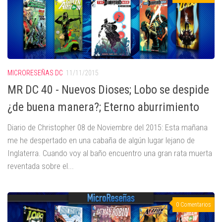
MICRORESEÑAS DC
11/11/2015
MR DC 40 - Nuevos Dioses; Lobo se despide
¿de buena manera?; Eterno aburrimiento
Diario de Christopher 08 de Noviembre del 2015: Esta mañana
me he despertado en una cabaña de algún lugar lejano de
Inglaterra. Cuando voy al baño encuentro una gran rata muerta
reventada sobre el...
0 Comentarios