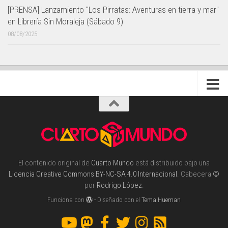
[PRENSA] Lanzamiento "Los Pirratas: Aventuras en tierra y mar"
en Librería Sin Moraleja (Sábado 9)
08/08/2025
El contenido original de
Cuarto Mundo
está distribuido bajo una
Licencia Creative Commons BY-NC-SA 4.0 Internacional
. Cabecera
©
por
Rodrigo López
.
Funciona con
- Diseñado con el
Tema Hueman