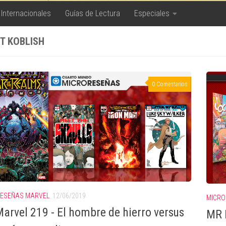
 Internacionales
Guías de Lectura
Especiales
T KOBLISH
0 Comentarios
ESEÑAS MARVEL
12/06/2019
MICRO
arvel 219 - El hombre de hierro versus
MR 