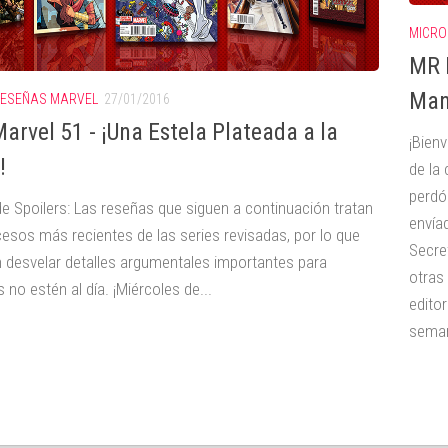
MICRO
MR M
Man
ESEÑAS MARVEL
27/01/2016
arvel 51 - ¡Una Estela Plateada a la
¡Bien
!
de la
perdó
de Spoilers: Las reseñas que siguen a continuación tratan
envíad
cesos más recientes de las series revisadas, por lo que
Secre
 desvelar detalles argumentales importantes para
otras
 no estén al día. ¡Miércoles de...
edito
seman