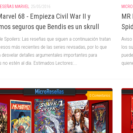
ESEÑAS MARVEL
25/05/2016
MICRO
arvel 68 - Empieza Civil War II y
MR 
mos seguros que Bendis es un skrull
Spid
de Spoilers: Las reseñas que siguen a continuación tratan
Aviso
cesos más recientes de las series revisadas, por lo que
los s
 desvelar detalles argumentales importantes para
puede
 no estén al día. Estimados Lectores:...
quiene
0 Comentarios