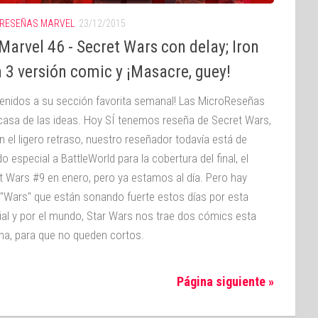
RESEÑAS MARVEL
23/12/2015
arvel 46 - Secret Wars con delay; Iron
 3 versión comic y ¡Masacre, guey!
venidos a su sección favorita semanal! Las MicroReseñas
 casa de las ideas. Hoy SÍ tenemos reseña de Secret Wars,
n el ligero retraso, nuestro reseñador todavía está de
o especial a BattleWorld para la cobertura del final, el
t Wars #9 en enero, pero ya estamos al día. Pero hay
 "Wars" que están sonando fuerte estos días por esta
rial y por el mundo, Star Wars nos trae dos cómics esta
a, para que no queden cortos.
Página siguiente »