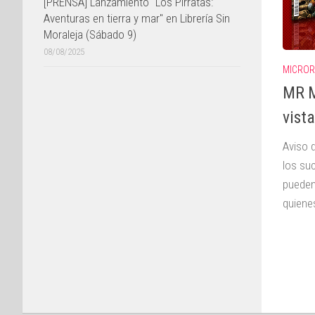
[PRENSA] Lanzamiento "Los Pirratas:
Aventuras en tierra y mar" en Librería Sin
Moraleja (Sábado 9)
08/08/2025
MICROR
MR M
vista
Aviso 
los su
pueden
quienes