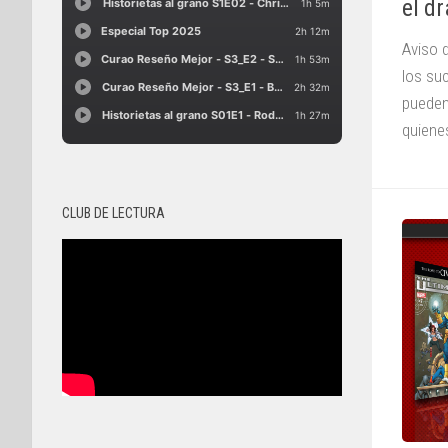
el d
Aviso 
los su
pueden
quienes
CLUB DE LECTURA