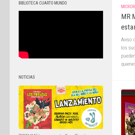
BIBLIOTECA CUARTO MUNDO
MICROR
MR M
esta
Aviso 
los su
pueden
quienes
NOTICIAS