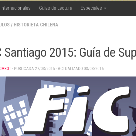
 Internacionales
Guías de Lectura
Especiales
ULOS
/
HISTORIETA CHILENA
C Santiago 2015: Guía de Sup
OMBOT
· PUBLICADA
27/03/2015
· ACTUALIZADO
03/03/2016