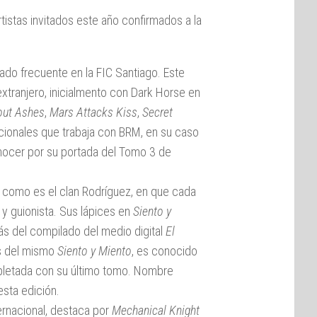
rtistas invitados este año confirmados a la
tado frecuente en la FIC Santiago. Este
extranjero, inicialmento con Dark Horse en
out Ashes
,
Mars Attacks Kiss
,
Secret
cionales que trabaja con BRM, en su caso
onocer por su portada del Tomo 3 de
s como es el clan Rodríguez, en que cada
 y guionista. Sus lápices en
Siento y
ás del compilado del medio digital
El
ás del mismo
Siento y Miento
, es conocido
mpletada con su último tomo. Nombre
esta edición.
ernacional, destaca por
Mechanical Knight