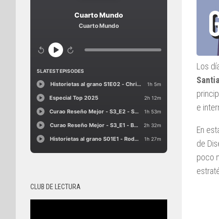
Los dí
Santia
princi
e inte
En est
de Dis
poco m
estrat
CLUB DE LECTURA