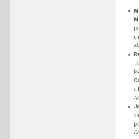
Mi
M
po
un
M
Re
tr
Ma
C
a
Am
Jo
va
pa
C