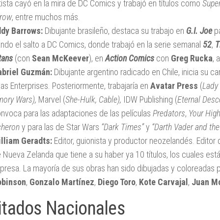
tista cayó en la mira de DC Comics y trabajó en títulos como
Supe
row
, entre muchos más.
dy Barrows:
Dibujante brasileño, destaca su trabajo en
G.I. Joe
p
ndo el salto a DC Comics, donde trabajó en la serie semanal
52
,
T
tans
(con
Sean McKeever
), en
Action Comics
con
Greg Rucka
,
abriel Guzmán:
Dibujante argentino radicado en Chile, inicia su c
ias Enterprises. Posteriormente, trabajaría en
Avatar Press
(
Lady 
ory Wars),
Marvel (
She-Hulk,
Cable),
IDW Publishing (
Eternal Desc
nvoca para las adaptaciones de las películas
Predators
,
Your Hig
cheron
y para las de Star Wars
“Dark Times”
y
“Darth Vader and the
lliam Geradts:
Editor, guionista y productor neozelandés. Editor
 Nueva Zelanda que tiene a su haber ya 10 títulos, los cuales está
presa. La mayoría de sus obras han sido dibujadas y coloreadas p
obinson
,
Gonzalo Martínez
,
Diego Toro
,
Kote Carvajal
,
Juan M
itados Nacionales