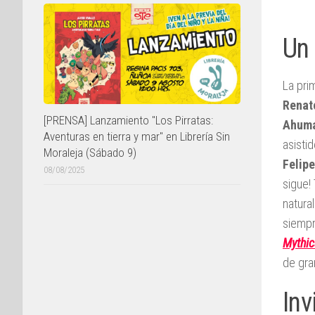
Un 
La pri
Renat
[PRENSA] Lanzamiento "Los Pirratas:
Ahum
Aventuras en tierra y mar" en Librería Sin
asisti
Moraleja (Sábado 9)
Felip
08/08/2025
sigue!
natura
siempr
Mythic
de gra
Inv