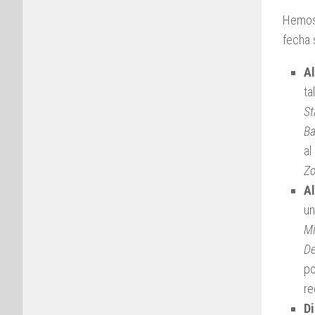
Hemos 
fecha 
Al
ta
St
Ba
al
Zo
Al
un
M
De
p
re
Di