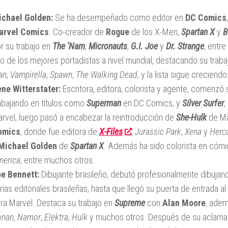
chael Golden:
Se ha desempeñado como editor en
DC Comics
arvel Comics
. Co-creador de
Rogue
de los X-Men,
Spartan X
y
B
r su trabajo en
The 'Nam
,
Micronauts
,
G.I. Joe
y
Dr. Strange
, entr
o de los mejores portadistas a nivel mundial, destacando su trab
an
,
Vampirella
,
Spawn
,
The Walking Dead
, y la lista sigue creciendo
ne Witterstater:
Escritora, editora, colorista y agente, comenzó
abajando en títulos como
Superman
en DC Comics, y
Silver Surfer
,
rvel, luego pasó a encabezar la reintroducción de
She-Hulk
de Ma
omics
, donde fue editora de
X-Files
,
Jurassic Park
,
Xena
y
Herc
Michael Golden
de
Spartan X
. Además ha sido colorista en cómi
erica
, entre muchos otros.
e Bennett:
Dibujante brasileño, debutó profesionalmente dibujand
rias editoriales brasileñas, hasta que llegó su puerta de entrada 
ra Marvel. Destaca su trabajo en
Supreme
con
Alan Moore
, ade
onan
,
Namor
,
Elektra
,
Hulk
y muchos otros. Después de su aclamado