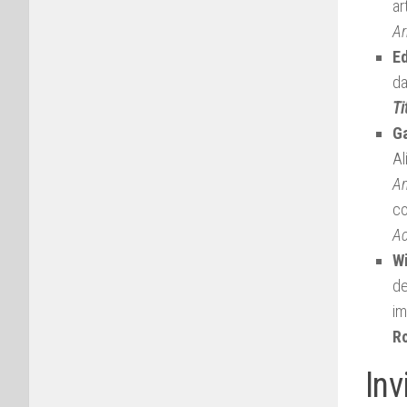
ar
Ar
Ed
da
Ti
G
Al
Am
co
A
Wi
de
im
R
Inv