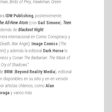
rman
,
Birds of Prey
,
Hawkman
,
Green
ara
IDW Publishing
, posteriormente
he All-New Atom
(con
Gail Simone
),
Teen
 además de
Blackest Night
.
arrera internacional en Comic Conspiracy y
Death,
War Angel),
Image Comics
(
The
ent)
y además la editorial
Dark Horse
lo
hness
y
Conan The Barbarian: The Mask of
 Cry of Shadows”.
 de
BRM
(
Beyond Reality Media
), editorial
n disponibles en su sitio y en en versión
or artistas chilenos, como
Alan
oraga
y varios más.