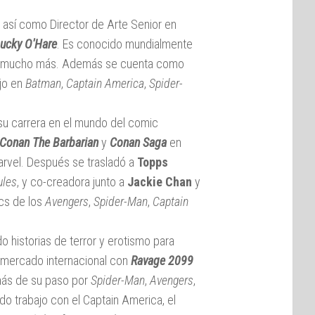
, así como Director de Arte Senior en
ucky O'Hare
. Es conocido mundialmente
e mucho más. Además se cuenta como
ajo en
Batman
,
Captain America
,
Spider-
.
 su carrera en el mundo del comic
Conan The Barbarian
y
Conan Saga
en
rvel. Después se trasladó a
Topps
ules
, y co-creadora junto a
Jackie Chan
y
cs de los
Avengers
,
Spider-Man
,
Captain
o historias de terror y erotismo para
al mercado internacional con
Ravage 2099
más de su paso por
Spider-Man
,
Avengers
,
 trabajo con el Captain America, el