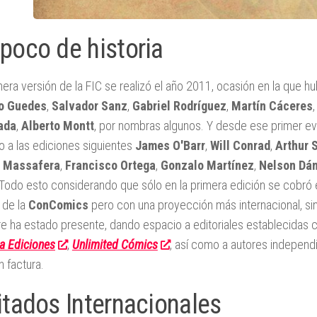
poco de historia
mera versión de la FIC se realizó el año 2011, ocasión en la que hu
o Guedes
,
Salvador Sanz
,
Gabriel Rodríguez
,
Martín Cáceres
ada
,
Alberto Montt
, por nombras algunos. Y desde ese primer ev
do a las ediciones siguientes
James O'Barr
,
Will Conrad
,
Arthur 
e Massafera
,
Francisco Ortega
,
Gonzalo Martínez
,
Nelson Dán
 Todo esto considerando que sólo en la primera edición se cobró 
l de la
ConComics
pero con una proyección más internacional, sin
e ha estado presente, dando espacio a editoriales establecidas
a Ediciones
,
Unlimited Cómics
, así como a autores independ
n factura.
itados Internacionales