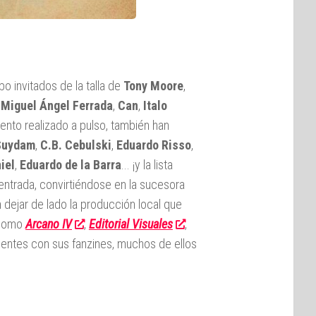
bo invitados de la talla de
Tony Moore
,
,
Miguel Ángel Ferrada
,
Can
,
Italo
ento realizado a pulso, también han
Suydam
,
C.B. Cebulski
,
Eduardo Risso
,
iel
,
Eduardo de la Barra
... ¡y la lista
entrada, convirtiéndose en la sucesora
 dejar de lado la producción local que
 como
Arcano IV
,
Editorial Visuales
,
ientes con sus fanzines, muchos de ellos