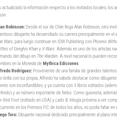
actualizado la información respecto a los invitados locales, los a
son:
an Robinson:
Desde el sur de Chile llega Alan Robinson, otro invi
lentoso dibujante ha desarrollado su carrera principalmente en el 
ar Wars
, para luego continuar en IDW Publishing con
Phoenix With
ttles of Genghis Khan
y
V-Wars
. Además es uno de los artistas na
 mando del dibujo en
The Warden
. A nivel nacional lo pueden rec
mbies en la Moneda
de
Mythica Ediciones
.
fredo Rodríguez:
Proveniente de una familia de grandes talento
o brilla con luz propia, Alfredo ha sabido destacar como dibujante
iento
son inconfundibles, y ya cuenta con 3 libros editados (adem
finido
) y un número importante de fieles. Como guionista, adem
or
Red Foot
(editado en USA) y
Lado B
, trilogía próxima a ser co
currente en los Premios FIC de todos los años, no podía faltar en 
ego Toro:
Dibujante nacional dedicado principalmente al plano int