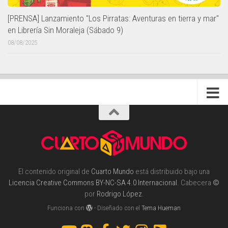
[PRENSA] Lanzamiento "Los Pirratas: Aventuras en tierra y mar"
en Librería Sin Moraleja (Sábado 9)
08/08/2025
El contenido original de
Cuarto Mundo
está distribuido bajo una
Licencia Creative Commons BY-NC-SA 4.0 Internacional
. Cabecera
©
por
Rodrigo López
.
Funciona con
- Diseñado con el
Tema Hueman