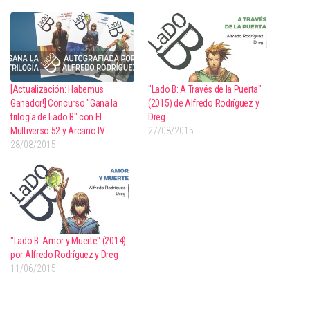
[Actualización: Habemus
"Lado B: A Través de la Puerta"
Ganador!] Concurso "Gana la
(2015) de Alfredo Rodríguez y
trilogía de Lado B" con El
Dreg
Multiverso 52 y Arcano IV
27/08/2015
28/08/2015
"Lado B: Amor y Muerte" (2014)
por Alfredo Rodríguez y Dreg
11/06/2015