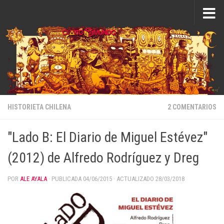
Saltar al contenido
HISTORIETA CHILENA
2 COMENTARIOS
"Lado B: El Diario de Miguel Estévez"
(2012) de Alfredo Rodríguez y Dreg
POR
ALE AYALA
· PUBLICADA
04/06/2015
· ACTUALIZADO
28/03/2018