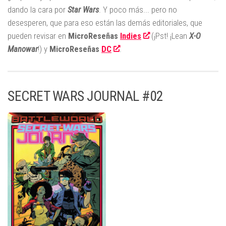
dando la cara por
Star Wars
. Y poco más... pero no
desesperen, que para eso están las demás editoriales, que
pueden revisar en
MicroReseñas
Indies
(¡Pst! ¡Lean
X-O
Manowar
!) y
MicroReseñas
DC
.
SECRET WARS JOURNAL #02