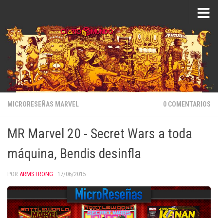
Saltar al contenido
MICRORESEÑAS MARVEL
0 COMENTARIOS
MR Marvel 20 - Secret Wars a toda
máquina, Bendis desinfla
POR
ARMSTRONG
·
17/06/2015