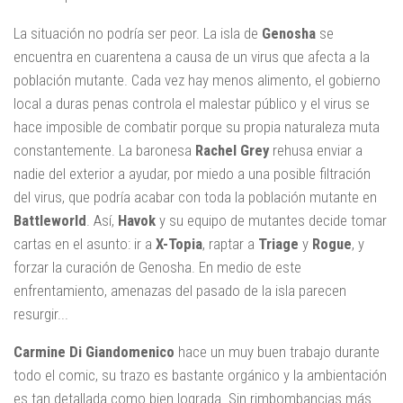
La situación no podría ser peor. La isla de
Genosha
se
encuentra en cuarentena a causa de un virus que afecta a la
población mutante. Cada vez hay menos alimento, el gobierno
local a duras penas controla el malestar público y el virus se
hace imposible de combatir porque su propia naturaleza muta
constantemente. La baronesa
Rachel Grey
rehusa enviar a
nadie del exterior a ayudar, por miedo a una posible filtración
del virus, que podría acabar con toda la población mutante en
Battleworld
. Así,
Havok
y su equipo de mutantes decide tomar
cartas en el asunto: ir a
X-Topia
, raptar a
Triage
y
Rogue
, y
forzar la curación de Genosha. En medio de este
enfrentamiento, amenazas del pasado de la isla parecen
resurgir...
Carmine Di Giandomenico
hace un muy buen trabajo durante
todo el comic, su trazo es bastante orgánico y la ambientación
es tan detallada como bien lograda. Sin rimbombancias más