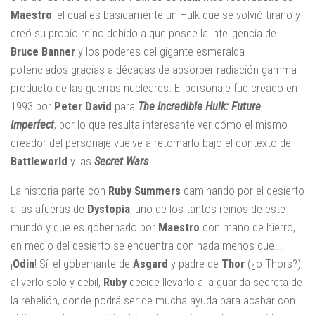
Maestro
, el cual es básicamente un Hulk que se volvió tirano y
creó su propio reino debido a que posee la inteligencia de
Bruce Banner
y los poderes del gigante esmeralda
potenciados gracias a décadas de absorber radiación gamma
producto de las guerras nucleares. El personaje fue creado en
1993 por
Peter David
para
The Incredible Hulk: Future
Imperfect
, por lo que resulta interesante ver cómo el mismo
creador del personaje vuelve a retomarlo bajo el contexto de
Battleworld
y las
Secret Wars
.
La historia parte con
Ruby Summers
caminando por el desierto
a las afueras de
Dystopia
, uno de los tantos reinos de este
mundo y que es gobernado por
Maestro
con mano de hierro,
en medio del desierto se encuentra con nada menos que...
¡
Odin
! Sí, el gobernante de
Asgard
y padre de
Thor
(¿o Thors?);
al verlo solo y débil,
Ruby
decide llevarlo a la guarida secreta de
la rebelión, donde podrá ser de mucha ayuda para acabar con