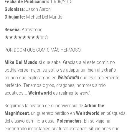
Fecha de Publicación:
10/06/2015
Guionista:
Jason Aaron
Dibujante:
Michael Del Mundo
Reseña:
Armstrong
★★★★★★★★☆☆
POR DOOM QUE COMIC MÁS HERMOSO.
Mike Del Mundo
sí que sabe. Gracias a él este comic no
podría verse mejor, su estilo se adapta tan bien al extraño
mundo que exploramos en
Weirdworld
que es simplemente
perfecto. Tenemos ogros, dragones, hombres simio
acuáticos...
Weirdworld
es realmente
weird
.
Seguimos la historia de supervivencia de
Arkon the
Magnificent
, un guerrero perdido en
Weirdworld
en búsqueda
del elusivo camino a casa,
Polemachus
. En su viaje ha
encontrado incontables criaturas extrañas, situaciones que