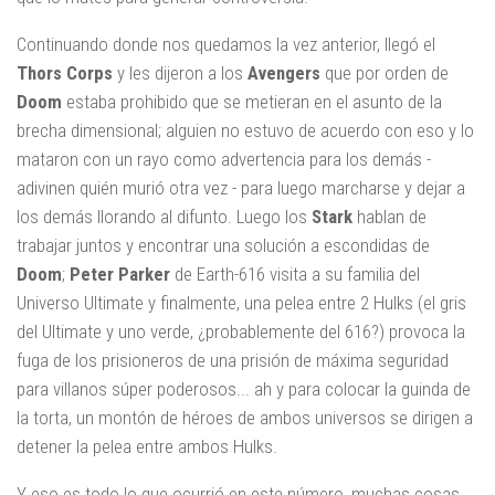
Continuando donde nos quedamos la vez anterior, llegó el
Thors Corps
y les dijeron a los
Avengers
que por orden de
Doom
estaba prohibido que se metieran en el asunto de la
brecha dimensional; alguien no estuvo de acuerdo con eso y lo
mataron con un rayo como advertencia para los demás -
adivinen quién murió otra vez - para luego marcharse y dejar a
los demás llorando al difunto. Luego los
Stark
hablan de
trabajar juntos y encontrar una solución a escondidas de
Doom
;
Peter Parker
de Earth-616 visita a su familia del
Universo Ultimate y finalmente, una pelea entre 2 Hulks (el gris
del Ultimate y uno verde, ¿probablemente del 616?) provoca la
fuga de los prisioneros de una prisión de máxima seguridad
para villanos súper poderosos... ah y para colocar la guinda de
la torta, un montón de héroes de ambos universos se dirigen a
detener la pelea entre ambos Hulks.
Y eso es todo lo que ocurrió en este número, muchas cosas