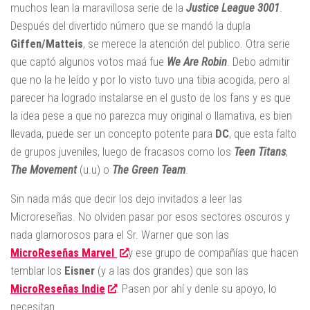
muchos lean la maravillosa serie de la
Justice League 3001
.
Después del divertido número que se mandó la dupla
Giffen/Matteis
, se merece la atención del publico. Otra serie
que captó algunos votos maá fue
We Are Robin
. Debo admitir
que no la he leído y por lo visto tuvo una tibia acogida, pero al
parecer ha logrado instalarse en el gusto de los fans y es que
la idea pese a que no parezca muy original o llamativa, es bien
llevada, puede ser un concepto potente para
DC
, que esta falto
de grupos juveniles, luego de fracasos como los
Teen Titans
,
The Movement
(u.u) o
The Green Team
.
Sin nada más que decir los dejo invitados a leer las
Microreseñas. No olviden pasar por esos sectores oscuros y
nada glamorosos para el Sr. Warner que son las
MicroReseñas Marvel
y ese grupo de compañías que hacen
temblar los
Eisner
(y a las dos grandes) que son las
MicroReseñas Indie
. Pasen por ahí y denle su apoyo, lo
necesitan.