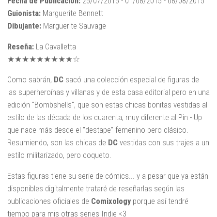
Fecha de Publicación:
25/07/2015 - 01/08/2015 - 08/08/2015
Guionista:
Marguerite Bennett
Dibujante:
Marguerite Sauvage
Reseña:
La Cavalletta
★★★★★★★★★☆
Como sabrán,
DC
sacó una colección especial de figuras de
las superheroínas y villanas y de esta casa editorial pero en una
edición "Bombshells", que son estas chicas bonitas vestidas al
estilo de las década de los cuarenta, muy diferente al Pin - Up
que nace más desde el "destape" femenino pero clásico.
Resumiendo, son las chicas de
DC
vestidas con sus trajes a un
estilo militarizado, pero coqueto.
Estas figuras tiene su serie de cómics... y a pesar que ya están
disponibles digitalmente trataré de reseñarlas según las
publicaciones oficiales de
Comixology
porque así tendré
tiempo para mis otras series Indie <3