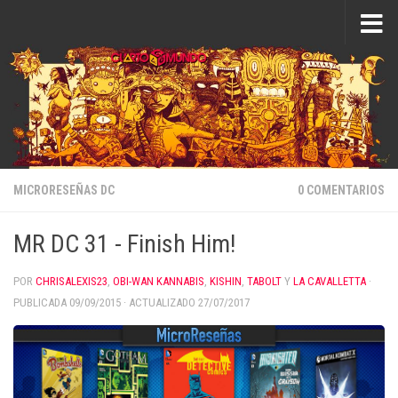
Saltar al contenido
MICRORESEÑAS DC
0 COMENTARIOS
MR DC 31 - Finish Him!
POR
CHRISALEXIS23
,
OBI-WAN KANNABIS
,
KISHIN
,
TABOLT
Y
LA CAVALLETTA
·
PUBLICADA
09/09/2015
· ACTUALIZADO
27/07/2017