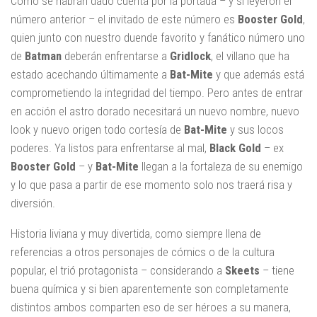
Como se habrán dado cuenta por la portada – y si leyeron el
número anterior – el invitado de este número es
Booster Gold
,
quien junto con nuestro duende favorito y fanático número uno
de
Batman
deberán enfrentarse a
Gridlock
, el villano que ha
estado acechando últimamente a
Bat-Mite
y que además está
comprometiendo la integridad del tiempo. Pero antes de entrar
en acción el astro dorado necesitará un nuevo nombre, nuevo
look y nuevo origen todo cortesía de
Bat-Mite
y sus locos
poderes. Ya listos para enfrentarse al mal,
Black Gold
– ex
Booster Gold
– y
Bat-Mite
llegan a la fortaleza de su enemigo
y lo que pasa a partir de ese momento solo nos traerá risa y
diversión.
Historia liviana y muy divertida, como siempre llena de
referencias a otros personajes de cómics o de la cultura
popular, el trió protagonista – considerando a
Skeets
– tiene
buena química y si bien aparentemente son completamente
distintos ambos comparten eso de ser héroes a su manera,