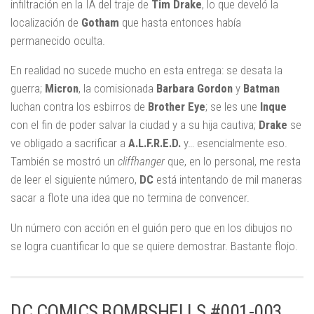
infiltración en la IA del traje de
Tim Drake
, lo que develó la
localización de
Gotham
que hasta entonces había
permanecido oculta.
En realidad no sucede mucho en esta entrega: se desata la
guerra;
Micron
, la comisionada
Barbara Gordon
y
Batman
luchan contra los esbirros de
Brother Eye
; se les une
Inque
con el fin de poder salvar la ciudad y a su hija cautiva;
Drake
se
ve obligado a sacrificar a
A.L.F.R.E.D.
y… esencialmente eso.
También se mostró un
cliffhanger
que, en lo personal, me resta
de leer el siguiente número,
DC
está intentando de mil maneras
sacar a flote una idea que no termina de convencer.
Un número con acción en el guión pero que en los dibujos no
se logra cuantificar lo que se quiere demostrar. Bastante flojo.
DC COMICS BOMBSHELLS #001-003