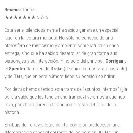
Reseña:
Toripe
★★★★★★★☆☆☆
Esta serie, silenciosamente ha sabido ganarse un especial
lugar en la lectura mensual. No sólo ha conseguido una
atmósfera de misticismo y ambiente sobrenatural en cada
entrega, sino que ha sabido desarrollar de gran forma sus
personajes y su interacción. Y no solo del principal,
Corrigan
y
el
Specter
, también de
Drake
(de quién hemos visto bastante)
y de
Tarr
, que en este número tiene su ocasión de brillar.
Por detrás hemos tenido esta trama de “asuntos internos” (¿la
policía sabía que les tendían una trampa?) veremos a que nos
lleva, por ahora parece chocar con el resto del tono de la
historia.
El dibujo de Ferreyra logra dar, tal como su predecesor, una
diferenciación especial del resto de los cómics DC. Hay un