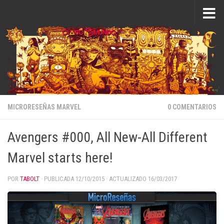
Saltar al contenido
MICRORESEÑAS MARVEL
0 COMENTARIOS
Avengers #000, All New-All Different
Marvel starts here!
POR
TABOLT
· PUBLICADA
12/10/2015
· ACTUALIZADO
16/03/2017