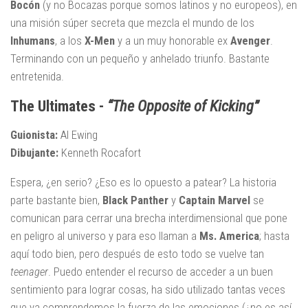
Bocón
(y no Bocazas porque somos latinos y no europeos), en
una misión súper secreta que mezcla el mundo de los
Inhumans
, a los
X-Men
y a un muy honorable ex
Avenger
.
Terminando con un pequeño y anhelado triunfo. Bastante
entretenida.
The Ultimates -
“The Opposite of Kicking”
Guionista:
Al Ewing
Dibujante:
Kenneth Rocafort
Espera, ¿en serio? ¿Eso es lo opuesto a patear? La historia
parte bastante bien,
Black Panther
y
Captain Marvel
se
comunican para cerrar una brecha interdimensional que pone
en peligro al universo y para eso llaman a
Ms. America
; hasta
aquí todo bien, pero después de esto todo se vuelve tan
teenager
. Puedo entender el recurso de acceder a un buen
sentimiento para lograr cosas, ha sido utilizado tantas veces
que ya comprendemos la fuerza de las emociones (¿no es así