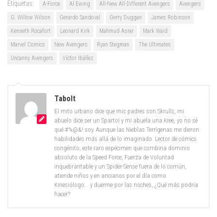
Etiquetas:
A-Force
Al Ewing
All-New All-Different Avengers
Avengers
G. Willow Wilson
Gerardo Sandoval
Gerry Duggan
James Robinson
Kenneth Rocafort
Leonard Kirk
Mahmud Asrar
Mark Waid
Marvel Comics
New Avengers
Ryan Stegman
The Ultimates
Uncanny Avengers
Víctor Ibáñez
Tabolt
El mito urbano dice que mis padres son Skrulls, mi
abuelo dice ser un Spartoi y mi abuela una Kree, yo no sé
qué #%@&! soy. Aunque las Nieblas Terrígenas me dieron
habilidades más allá de lo imaginado. Lector de cómics
congénito, este raro espécimen que combina dominio
absoluto de la Speed Force, Fuerza de Voluntad
inquebrantable y un Spider-Sense fuera de lo común,
atiende niños y en ancianos por el día como
Kinesiólogo... y duerme por las noches, ¿Qué más podría
hacer?