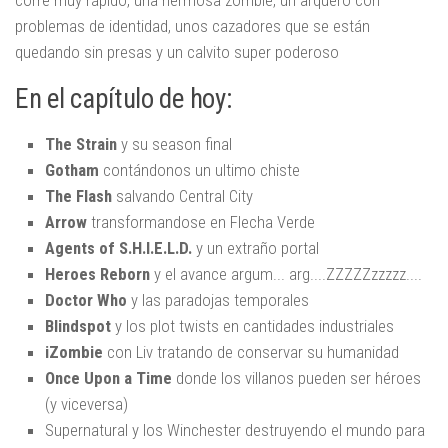
corre muy rápido, una hermosa zombie, un arquero con
problemas de identidad, unos cazadores que se están
quedando sin presas y un calvito super poderoso
En el capítulo de hoy:
The Strain
y su season final
Gotham
contándonos un ultimo chiste
The Flash
salvando Central City
Arrow
transformandose en Flecha Verde
Agents of S.H.I.E.L.D.
y un extraño portal
Heroes Reborn
y el avance argum... arg....ZZZZZzzzzz....
Doctor Who
y las paradojas temporales
Blindspot
y los plot twists en cantidades industriales
iZombie
con Liv tratando de conservar su humanidad
Once Upon a Time
donde los villanos pueden ser héroes
(y viceversa)
Supernatural
y los Winchester destruyendo el mundo para