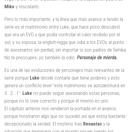
Miko
y rescatarlo.
Pero lo más importante, y la línea que más avance a tenido la
serie es el matrimonio entre Luke, que hace poco descubrió
que era un EVO y que podía controlar el calor recibido por el
sol, y su esposa, la english-nigga que odia a los EVOs al punto
de asesinarlos sin piedad, sin importar si son padres de familia.
No te preocupes, yo también la odio.
Personaje de mierda.
Es una de las evoluciones de personajes más relevantes de la
serie porque
Luke
decide contarle que tiene poderes y esto
genera un conflicto level "este matrimonio se autodestruirá en
3...2...1".
Luke
no puede seguir asesinando estas personas,
porque no lo cree correcto y porque él mismo es uno.
El capítulo anterior nos vendieron la pomada en el avance,
porque mostraron algo que no sucedió así que estoy bastante
decepcionado la verdad. El misterio tras
Renautas
y la
situación que terminaría con el mundo siguen siendo los