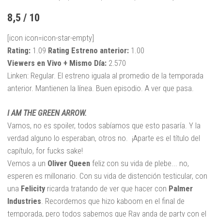
8,5 / 10
[icon icon=icon-star-empty]
Rating:
1.09
Rating Estreno anterior:
1.00
Viewers en Vivo + Mismo Día:
2.570
Linken: Regular. El estreno iguala al promedio de la temporada
anterior. Mantienen la línea. Buen episodio. A ver que pasa.
I AM THE GREEN ARROW.
Vamos, no es spoiler, todos sabíamos que esto pasaría. Y la
verdad alguno lo esperaban, otros no. ¡Aparte es el título del
capítulo, for fucks sake!
Vemos a un
Oliver Queen
feliz con su vida de plebe... no,
esperen es millonario. Con su vida de distención testicular, con
una
Felicity
ricarda tratando de ver que hacer con
Palmer
Industries
. Recordemos que hizo kaboom en el final de
temporada, pero todos sabemos que Ray anda de party con el