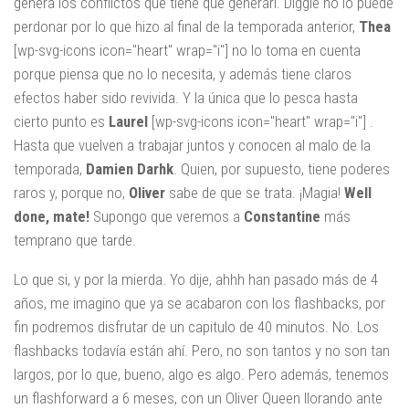
genera los conflictos que tiene que generarl. Diggle no lo puede
perdonar por lo que hizo al final de la temporada anterior,
Thea
[wp-svg-icons icon="heart" wrap="i"] no lo toma en cuenta
porque piensa que no lo necesita, y además tiene claros
efectos haber sido revivida. Y la única que lo pesca hasta
cierto punto es
Laurel
[wp-svg-icons icon="heart" wrap="i"] .
Hasta que vuelven a trabajar juntos y conocen al malo de la
temporada,
Damien Darhk
. Quien, por supuesto, tiene poderes
raros y, porque no,
Oliver
sabe de que se trata. ¡Magia!
Well
done, mate!
Supongo que veremos a
Constantine
más
temprano que tarde.
Lo que si, y por la mierda. Yo dije, ahhh han pasado más de 4
años, me imagino que ya se acabaron con los flashbacks, por
fin podremos disfrutar de un capitulo de 40 minutos. No. Los
flashbacks todavía están ahí. Pero, no son tantos y no son tan
largos, por lo que, bueno, algo es algo. Pero además, tenemos
un flashforward a 6 meses, con un Oliver Queen llorando ante