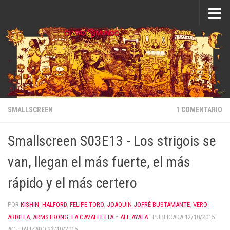
Saltar al contenido
SMALLSCREEN
1 COMENTARIO
Smallscreen S03E13 - Los strigois se
van, llegan el más fuerte, el más
rápido y el más certero
POR
KISHIN
,
HALFORD
,
FELIPE TORO
,
JOAQUÍN JOFRÉ BUSTAMANTE
,
VERO
ARDILLA
,
ARMSTRONG
,
LA CAVALLETTA
Y
ALE AYALA
· PUBLICADA
12/10/2015
·
ACTUALIZADO
23/10/2015