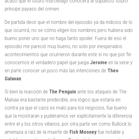
acaso que el futuro murciélago conocerá al supuesto futuro
príncipe payaso del crimen.
De partida decir que el nombre del episodio ya da indicios de lo
que ocurrirá, no se cómo eligen los nombres pero hubiera sido
bueno poner uno que no haga tanto spoiler. Fuera de eso el
episodio me pareció muy bueno, no solo por inesperados
acontecimientos que ocurrieron durante este si no que por fin
conocemos el verdadero papel que juega
Jerome
en la serie y
en parte conocer un poco más las intenciones de
Theo
Galavan
.
Si bien la reacción de
The Penguin
ante los ataques de The
Maniax era bastante predecible, era lógico que estaría en
contra ya que el caos es malo para los negocios, fue bueno
que la mostraran y pudiéramos ver explícitamente la diferencia
entre él y los otros villanos, por otra parte ver como Bullock lo
amenaza a raíz de la muerte de
Fish Mooney
fue notable y