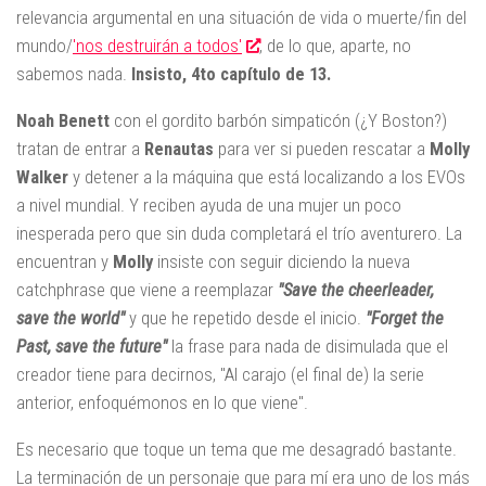
relevancia argumental en una situación de vida o muerte/fin del
mundo/
'nos destruirán a todos'
, de lo que, aparte, no
sabemos nada.
Insisto, 4to capítulo de 13.
Noah Benett
con el gordito barbón simpaticón (¿Y Boston?)
tratan de entrar a
Renautas
para ver si pueden rescatar a
Molly
Walker
y detener a la máquina que está localizando a los EVOs
a nivel mundial. Y reciben ayuda de una mujer un poco
inesperada pero que sin duda completará el trío aventurero. La
encuentran y
Molly
insiste con seguir diciendo la nueva
catchphrase que viene a reemplazar
"Save the cheerleader,
save the world"
y que he repetido desde el inicio.
"Forget the
Past, save the future"
la frase para nada de disimulada que el
creador tiene para decirnos, "Al carajo (el final de) la serie
anterior, enfoquémonos en lo que viene".
Es necesario que toque un tema que me desagradó bastante.
La terminación de un personaje que para mí era uno de los más