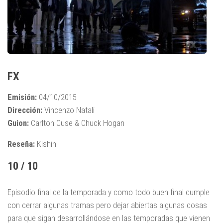
FX
Emisión:
04/10/2015
Dirección:
Vincenzo Natali
Guion:
Carlton Cuse & Chuck Hogan
Reseña:
Kishin
10 / 10
Episodio final de la temporada y como todo buen final cumple
con cerrar algunas tramas pero dejar abiertas algunas cosas
para que sigan desarrollándose en las temporadas que vienen