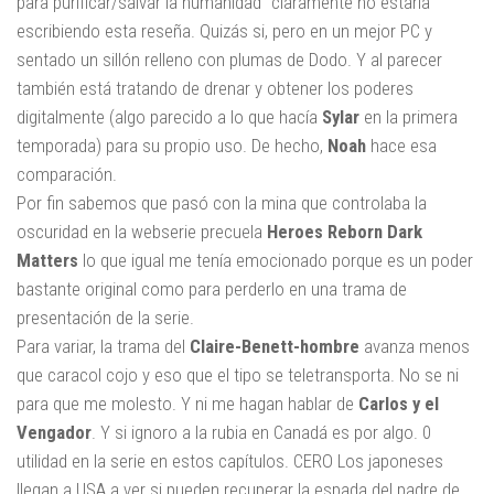
para purificar/salvar la humanidad" claramente no estaría
escribiendo esta reseña. Quizás si, pero en un mejor PC y
sentado un sillón relleno con plumas de Dodo. Y al parecer
también está tratando de drenar y obtener los poderes
digitalmente (algo parecido a lo que hacía
Sylar
en la primera
temporada) para su propio uso. De hecho,
Noah
hace esa
comparación.
Por fin sabemos que pasó con la mina que controlaba la
oscuridad en la webserie precuela
Heroes Reborn Dark
Matters
lo que igual me tenía emocionado porque es un poder
bastante original como para perderlo en una trama de
presentación de la serie.
Para variar, la trama del
Claire-Benett-hombre
avanza menos
que caracol cojo y eso que el tipo se teletransporta. No se ni
para que me molesto. Y ni me hagan hablar de
Carlos y el
Vengador
. Y si ignoro a la rubia en Canadá es por algo. 0
utilidad en la serie en estos capítulos. CERO Los japoneses
llegan a USA a ver si pueden recuperar la espada del padre de