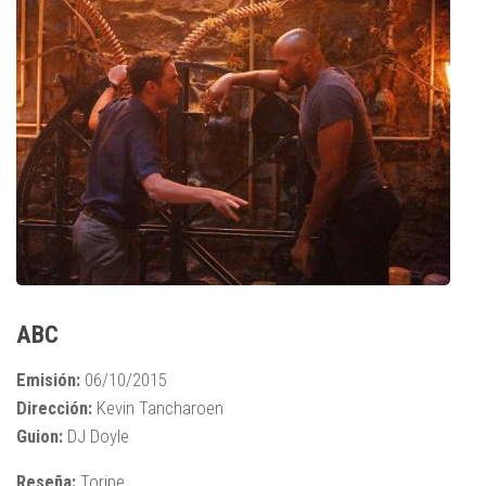
ABC
Emisión:
06/10/2015
Dirección:
Kevin Tancharoen
Guion:
DJ Doyle
Reseña:
Toripe