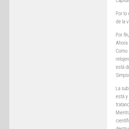
capítul
Por lo
de la 
Por fí
Ahora
Como s
reloje
está d
Simps
La sub
está y
tratan
Mientr
cientí
destru