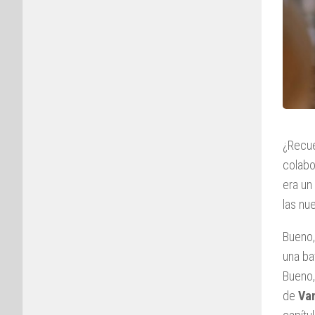
¿Recu
colabo
era un
las nu
Bueno,
una ba
Bueno,
de
Va