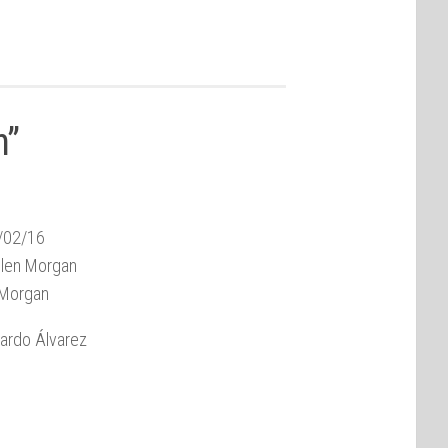
n”
/02/16
len Morgan
Morgan
ardo Álvarez