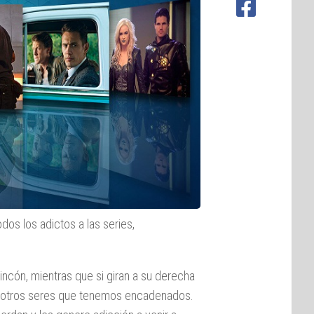
os los adictos a las series,
incón, mientras que si giran a su derecha
s otros seres que tenemos encadenados.