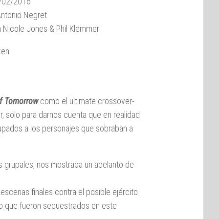
/02/2016
ntonio Negret
 Nicole Jones & Phil Klemmer
ken
of Tomorrow
como el ultimate crossover-
, solo para darnos cuenta que en realidad
ocupados a los personajes que sobraban a
as grupales, nos mostraba un adelanto de
escenas finales contra el posible ejército
po que fueron secuestrados en este