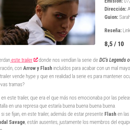
Emisión:
07
Dirección:
A
Guion:
Sarah
Reseña:
Lin
8,5 / 10
erdan
este trailer
donde nos vendían la serie de
DC's Legends 
ración, con
Arrow y Flash
incluídos para acabar con un mal mayor
 trailer vende hype y que en realidad la serie es para mantener 
evas tramas?
 en este trailer, que era el que más nos emocionaba por las pele
talla en una represa que estaría buena buena buena buena.
 si se fijan, en este trailer, además de estar presente
Flash
en las 
ndal Savage
, están ausentes, justamente los miembros del equi