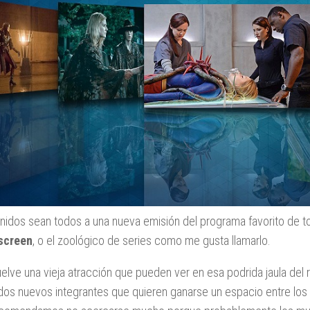
nidos sean todos a una nueva emisión del programa favorito de tod
screen
, o el zoológico de series como me gusta llamarlo.
elve una vieja atracción que pueden ver en esa podrida jaula del r
dos nuevos integrantes que quieren ganarse un espacio entre lo