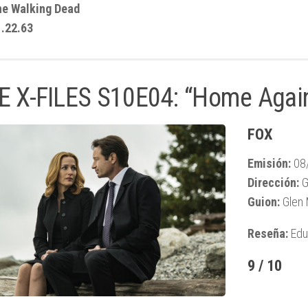
he Walking Dead
.22.63
E X-FILES S10E04: “Home Agai
FOX
Emisión:
08
Dirección:
G
Guion:
Glen 
Reseña:
Edu
9 / 10