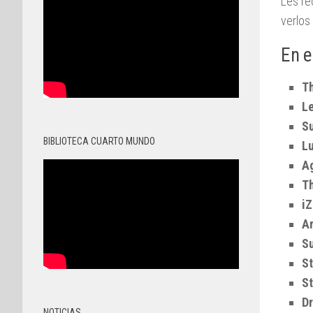
Les re
verlos
En e
Th
L
Su
BIBLIOTECA CUARTO MUNDO
Lu
Ag
T
i
A
S
St
S
Dr
NOTICIAS