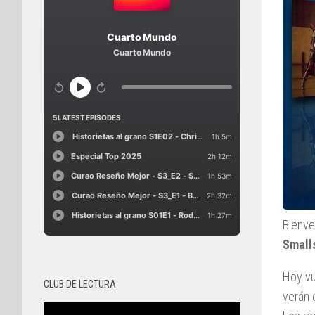
Bienve
Small
Hoy vu
CLUB DE LECTURA
verán 