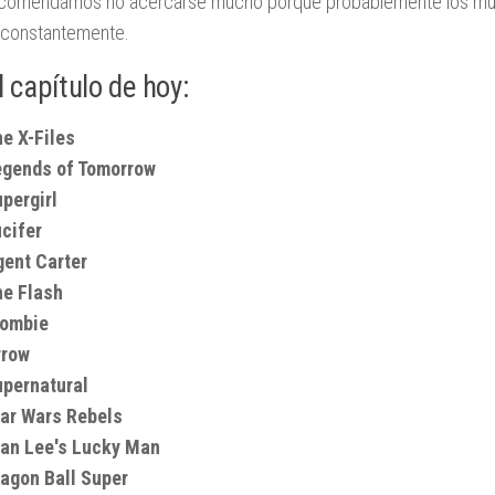
comendamos no acercarse mucho porque probablemente los muerd
 constantemente.
l capítulo de hoy:
e X-Files
egends of Tomorrow
pergirl
cifer
ent Carter
he Flash
Zombie
rrow
upernatural
ar Wars Rebels
tan Lee's Lucky Man
agon Ball Super