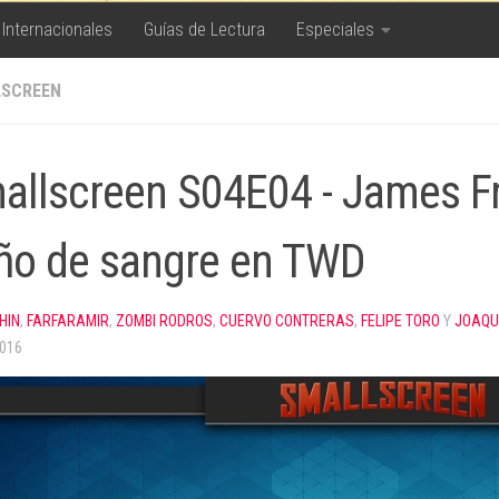
 Internacionales
Guías de Lectura
Especiales
SCREEN
allscreen S04E04 - James Fr
ño de sangre en TWD
HIN
,
FARFARAMIR
,
ZOMBI RODROS
,
CUERVO CONTRERAS
,
FELIPE TORO
Y
JOAQU
2016