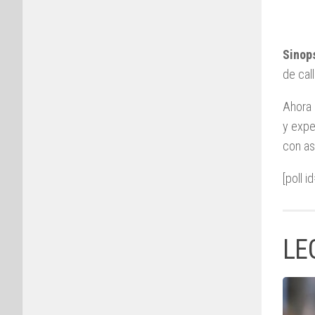
Sinops
de cal
Ahora 
y expe
con as
[poll i
LE