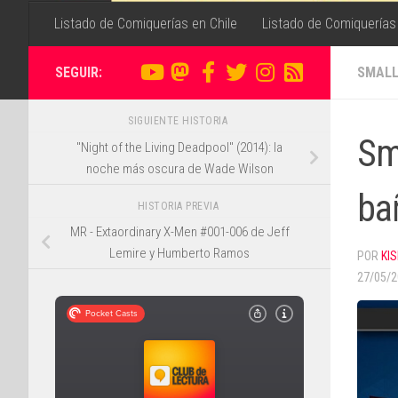
Listado de Comiquerías en Chile
Listado de Comiquerías
SEGUIR:
SMALL
SIGUIENTE HISTORIA
Sm
"Night of the Living Deadpool" (2014): la
noche más oscura de Wade Wilson
ba
HISTORIA PREVIA
MR - Extaordinary X-Men #001-006 de Jeff
Lemire y Humberto Ramos
POR
KIS
27/05/