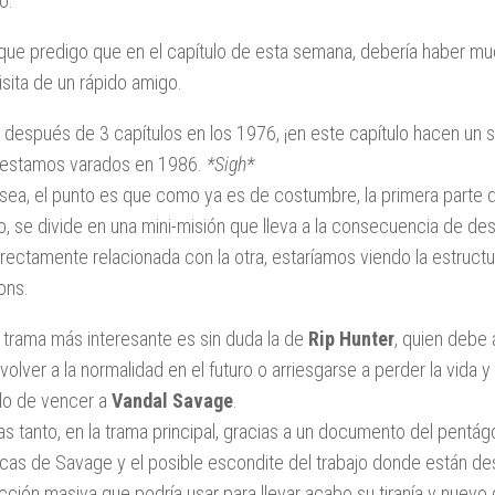
o.
 que predigo que en el capítulo de esta semana, debería haber m
visita de un rápido amigo.
n, después de 3 capítulos en los 1976, ¡en este capítulo hacen un s
 estamos varados en 1986.
*Sigh*
ea, el punto es que como ya es de costumbre, la primera parte de
ro, se divide en una mini-misión que lleva a la consecuencia de des
irectamente relacionada con la otra, estaríamos viendo la estruc
ons.
 trama más interesante es sin duda la de
Rip Hunter
, quien debe 
 volver a la normalidad en el futuro o arriesgarse a perder la vida 
do de vencer a
Vandal Savage
.
as tanto, en la trama principal, gracias a un documento del pent
ficas de Savage y el posible escondite del trabajo donde están de
cción masiva que podría usar para llevar acabo su tiranía y nuevo 