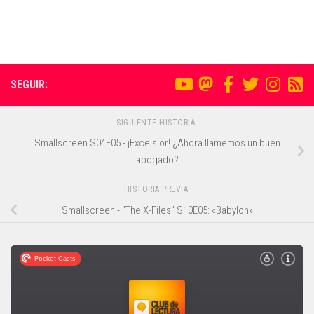
SEGUIR:
SIGUIENTE HISTORIA
Smallscreen S04E05 - ¡Excelsior! ¿Ahora llamemos un buen
abogado?
HISTORIA PREVIA
Smallscreen - "The X-Files" S10E05: «Babylon»