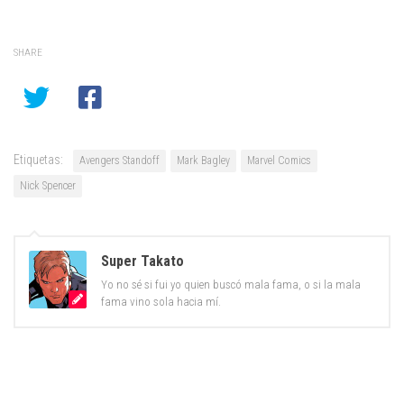
SHARE
Etiquetas:
Avengers Standoff
Mark Bagley
Marvel Comics
Nick Spencer
Super Takato
Yo no sé si fui yo quien buscó mala fama, o si la mala
fama vino sola hacia mí.