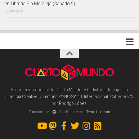
en Librería Sin Moraleja (Sábado 9)
08/08/2025
El contenido original de
Cuarto Mundo
está distribuido bajo una
Licencia Creative Commons BY-NC-SA 4.0 Internacional
. Cabecera
©
por
Rodrigo López
.
Funciona con
- Diseñado con el
Tema Hueman