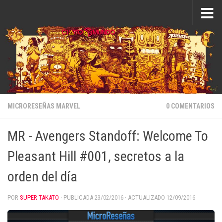
Saltar al contenido
MICRORESEÑAS MARVEL
0 COMENTARIOS
MR - Avengers Standoff: Welcome To
Pleasant Hill #001, secretos a la
orden del día
POR
SUPER TAKATO
· PUBLICADA
23/02/2016
· ACTUALIZADO
12/09/2016