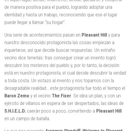
de manera positiva para el pueblo, logrando adoptar una
identidad y hasta un trabajo, reconociendo que ese el lugar
puede llegar a llamar “su hogar”.
Una serie de acontecimientos pasan en
Pleasant Hill
y para
nuestro desconocido protagonista las cosas empiezan a
inquietarse, así que decide buscar respuestas. Un extraño
vecino dice tenerlas: tras conseguir crear un invento logró
descubrir los misterios del pueblo y, por lo tanto, la decisión
está en nuestro protagonista, el cual decide descubrir la verdad
a toda costa. Un vistazo al invento y nos topamos con la
desagradable realidad… este protagonista fue todo el tiempo el
Baron Zemo
y el vecino
The Fixer
. Se idea un plan, y con un
ejército de villanos en espera de ser despertados, las ideas de
S.H.I.E.L.D.
caerán poco a poco, convirtiendo a
Pleasant Hill
en un campo de batalla.
Lo que nos presenta
Avengers Standoff: Welcome to Pleasant