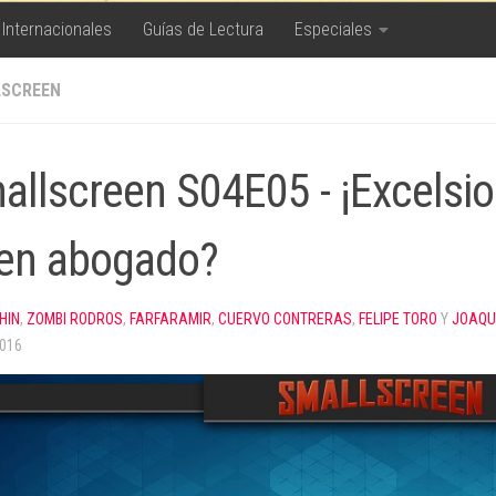
 Internacionales
Guías de Lectura
Especiales
SCREEN
allscreen S04E05 - ¡Excelsi
en abogado?
HIN
,
ZOMBI RODROS
,
FARFARAMIR
,
CUERVO CONTRERAS
,
FELIPE TORO
Y
JOAQU
2016