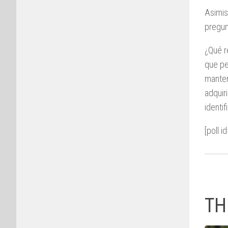
Asimis
pregun
¿Qué r
que pe
manten
adquir
identi
[poll i
TH