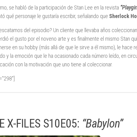
mo, se habló de la participación de Stan Lee en la revista
“Playgir
tó qué personaje le gustaría escribir, señalando que
Sherlock H
escatamos del episodio? Un cliente que llevaba años coleccio
rdió el gusto por el noveno arte y es finalmente el mismo Stan q
erse en su hobby (más allá de que le sirve a él mismo), le hace r
ido y la emoción que le ha ocasionado cada número leído, en circ
ficación con la motivación que uno tiene al coleccionar.
d="298"]
E X-FILES S10E05:
“Babylon”