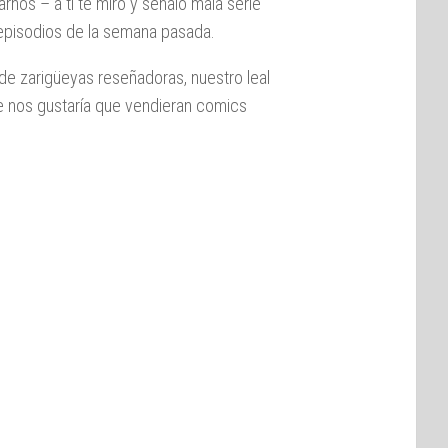
nos – a ti te miro y señalo mala serie
 episodios de la semana pasada.
de zarigüeyas reseñadoras, nuestro leal
 nos gustaría que vendieran comics