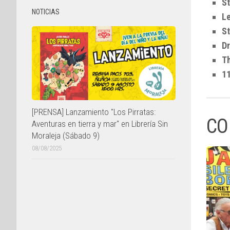
St
NOTICIAS
L
S
Dr
T
11
[PRENSA] Lanzamiento "Los Pirratas:
CO
Aventuras en tierra y mar" en Librería Sin
Moraleja (Sábado 9)
08/08/2025