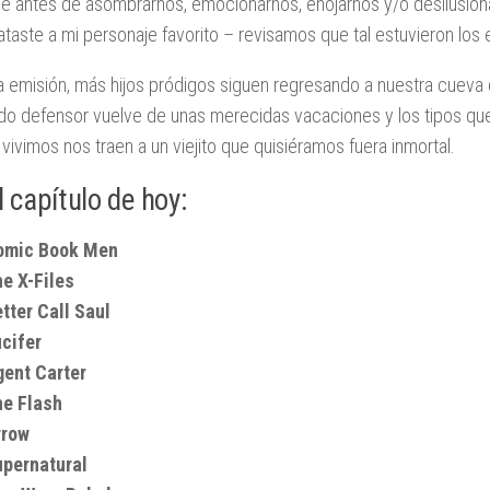
e antes de asombrarnos, emocionarnos, enojarnos y/o desilusionar
taste a mi personaje favorito – revisamos que tal estuvieron los
a emisión, más hijos pródigos siguen regresando a nuestra cueva 
o defensor vuelve de unas merecidas vacaciones y los tipos que
vivimos nos traen a un viejito que quisiéramos fuera inmortal.
l capítulo de hoy:
omic Book Men
e X-Files
tter Call Saul
cifer
ent Carter
he Flash
rrow
upernatural