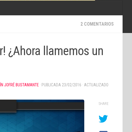
2 COMENTARIOS
or! ¿Ahora llamemos un
ÍN JOFRÉ BUSTAMANTE
· PUBLICADA
23/02/2016
· ACTUALIZADO
SHARE