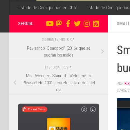
Listado de Comiquerías en Chile
Listado de Comiquerías
SEGUIR:
SMALL
SIGUIENTE HISTORIA
Sm
Revisando "Deadpool" (2016): que se
pudran los malos
bu
HISTORIA PREVIA
MR - Avengers Standoff: Welcome To
Pleasant Hill #001, secretos a la orden del
POR
KIS
día
27/05/