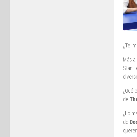
¿Te im
Más al
Stan L
diverso
¿Qué p
de
Th
¿Lo má
de
Do
querer