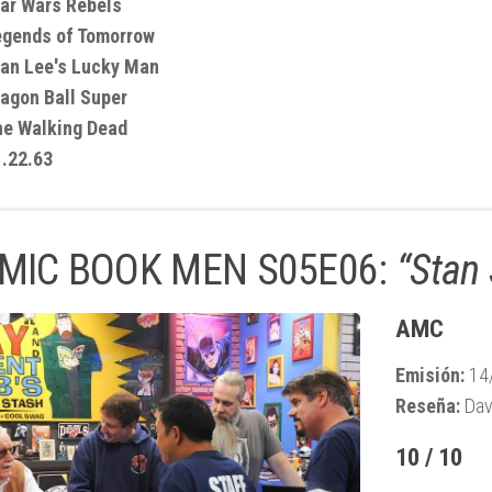
ar Wars Rebels
egends of Tomorrow
tan Lee's Lucky Man
agon Ball Super
he Walking Dead
.22.63
MIC BOOK MEN S05E06:
“Stan 
AMC
Emisión:
14
Reseña:
Dav
10 / 10