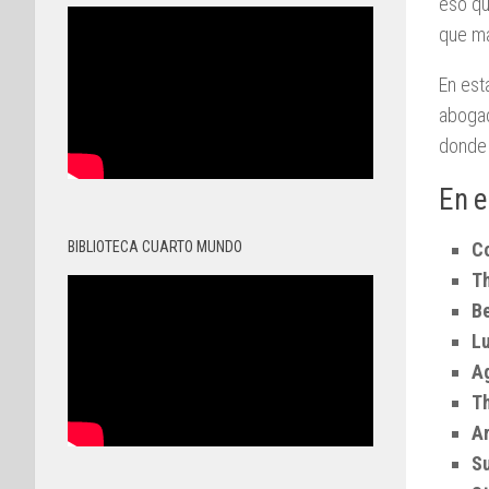
eso qu
que ma
En est
abogad
donde 
En e
C
BIBLIOTECA CUARTO MUNDO
Th
Be
Lu
Ag
T
A
S