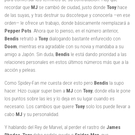
recordar que
MJ
se cambió de ciudad, justo donde
Tony
hace
de las suyas, y tras destruir su discoteque y conocerla —en ese
orden— le ofrece un trabajo, donde básicamente reemplazará a
Pepper Pots
. Ahora que lo pienso, en el número anterior,
Bendis
retrató a
Tony
dialogando bastante enfurecido con
Doom
, mientras era agradable con su novia y mandaba a su
amigo a Japón. Sin duda,
Bendis
le está dando prioridad a las
relaciones personales en estos últimos números más que a la
acción y peleas.
Como Spidey-Fan me cuesta decir esto pero
Bendis
la supo
hacer. Hizo cuajar super bien a
MJ
con
Tony
, donde ella le pone
los puntos sobre las íes y lo deja en su lugar cuando es
necesario. Los cambios que quiere
Tony
solo los puede llevar a
cabo
MJ
y su personalidad.
Y hablando del Rey de Marvel, al perder el rastro de
James
Rhodes
,
Tony
debe pedirle ayuda a
Spider-Man
, que