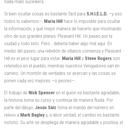
nada malo sucediera.
Si bien ocultar cosas es bastante fácil para
S.H.I.E.L.D.
—y eso
todos lo sabemos—,
Maria Hill
hace lo imposible para ocultar
la información, y qué mejor manera de hacerlo que mostrando
otro de sus grandes planes: Pleasant Hill. Un paseo por la
ciudad y todo listo. Pero… debería haber algo mal aquí. En
medio del paseo, una rebelión de villanos comienza y Pleasant
Hill es el peor lugar para estar.
Maria Hill
y
Steve Rogers
son
retenidos en el pueblo, mientras nuestros Vengadores van en
camino. Un montón de verdades se acercan y las cosas se
ponen cada vez mejores —o peores—.
El trabajo de
Nick Spencer
en el guion es bastante agradable,
la historia toma su curso y continúa de manera fluida. Por
parte del dibujo,
Jesús Sáiz
toma el mando del número en
relevo a
Mark Bagley
y, a decir verdad, el cambio es bastante
notorio. Su arte se despliega de manera agradable y positiva, el