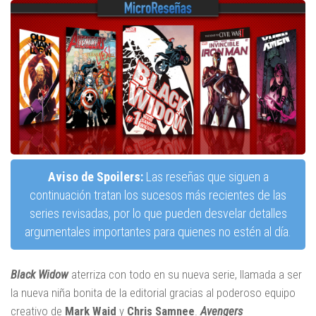
Aviso de Spoilers:
Las reseñas que siguen a
continuación tratan los sucesos más recientes de las
series revisadas, por lo que pueden desvelar detalles
argumentales importantes para quienes no estén al día.
Black Widow
aterriza con todo en su nueva serie, llamada a ser
la nueva niña bonita de la editorial gracias al poderoso equipo
creativo de
Mark Waid
y
Chris Samnee
.
Avengers