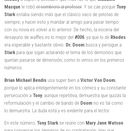
Masque
le robó
el sombrero al profesor
. Y se cae porque
Tony
Stark
estaba siendo más que el clásico saco de pelotas de
siempre, y hacer esto y mandar al amigo para pasar tiempo
con su novia es volver a lo anterior. De hecho, la escena del
desayuno de waffles es lo mejor del
#006
, ya que lo de
Rhodes
era esperable y bastante obvio.
Dr. Doom
busca y persigue a
Stark
para que sigan aclarando el tema de los demonios que
querían pasarse de dimensión, como lo vimos en los primeros
números.
Brian Michael Bendis
usa super bien a
Victor Von Doom
,
porque lo aplica inteligentemente en los cómics y su constante
persecución a
Tony
, aunque repetitiva, demuestra que quizás la
reformulación y el cambio de bando de
Doom
no es tal como
lo demuestra. La duda está y es evidente para el lector.
En este número,
Tony Stark
se reúne con
Mary Jane Watson
para conversar los términos de su contratación. Hay que