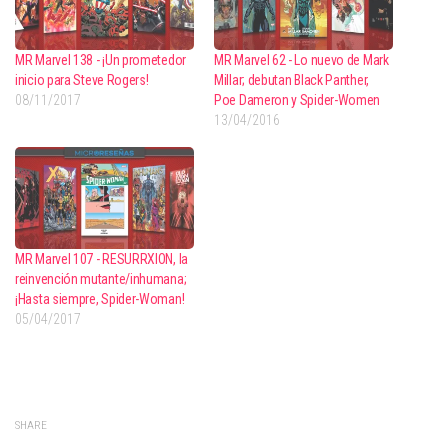
MR Marvel 138 - ¡Un prometedor
MR Marvel 62 - Lo nuevo de Mark
inicio para Steve Rogers!
Millar; debutan Black Panther,
08/11/2017
Poe Dameron y Spider-Women
13/04/2016
MR Marvel 107 - RESURRXION, la
reinvención mutante/inhumana;
¡Hasta siempre, Spider-Woman!
05/04/2017
SHARE