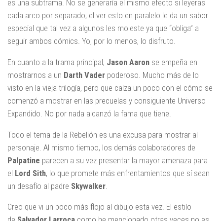
es una subtrama. No se generaría el mismo efecto si leyeras
cada arco por separado, el ver esto en paralelo le da un sabor
especial que tal vez a algunos les moleste ya que “obliga” a
seguir ambos cómics. Yo, por lo menos, lo disfruto.
En cuanto a la trama principal,
Jason Aaron
se empeña en
mostrarnos a un
Darth Vader
poderoso. Mucho más de lo
visto en la vieja trilogía, pero que calza un poco con el cómo se
comenzó a mostrar en las precuelas y consiguiente Universo
Expandido. No por nada alcanzó la fama que tiene.
Todo el tema de la Rebelión es una excusa para mostrar al
personaje. Al mismo tiempo, los demás colaboradores de
Palpatine
parecen a su vez presentar la mayor amenaza para
el
Lord Sith
, lo que promete más enfrentamientos que sí sean
un desafío al padre
Skywalker
.
Creo que vi un poco más flojo al dibujo esta vez. El estilo
de
Salvador Larroca
como he mencionado otras veces no es