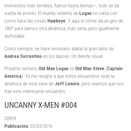
momentos más terribles, fueron hasta tiernas—, todo se da
vuelta de pronto. El mundo violento de
Logan
no calza con
como hace las cosas
Hawkeye
. Y aquí el cómic da un giro de
180º para darnos otra dinámica, más seria, pero igualmente
disfrutable.
Como siempre, se hace necesario alabar la gran labor de
Andrea Sorrentino
en los lápices. Un deleite visual.
Próximo número,
Old Man Logan
vs
Old Man Steve
(
Captain
America
). Ya me resigné a que estos encuentros sean la
dinámica de esta serie de
Jeff Lemire
, pero veamos qué nos
trae este interesante encuentro.
UNCANNY X-MEN #004
32829
Publicación:
02/03/2016