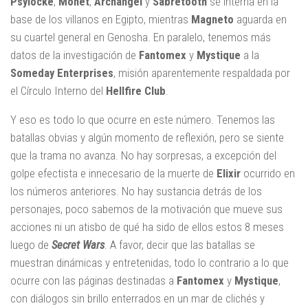
Psylocke
,
Monet
,
Archangel
y
Sabretooth
se interna en la
base de los villanos en Egipto, mientras
Magneto
aguarda en
su cuartel general en Genosha. En paralelo, tenemos más
datos de la investigación de
Fantomex
y
Mystique
a la
Someday Enterprises
, misión aparentemente respaldada por
el Círculo Interno del
Hellfire Club
.
Y eso es todo lo que ocurre en este número. Tenemos las
batallas obvias y algún momento de reflexión, pero se siente
que la trama no avanza. No hay sorpresas, a excepción del
golpe efectista e innecesario de la muerte de
Elixir
ocurrido en
los números anteriores. No hay sustancia detrás de los
personajes, poco sabemos de la motivación que mueve sus
acciones ni un atisbo de qué ha sido de ellos estos 8 meses
luego de
Secret Wars
. A favor, decir que las batallas se
muestran dinámicas y entretenidas, todo lo contrario a lo que
ocurre con las páginas destinadas a
Fantomex
y
Mystique
,
con diálogos sin brillo enterrados en un mar de clichés y