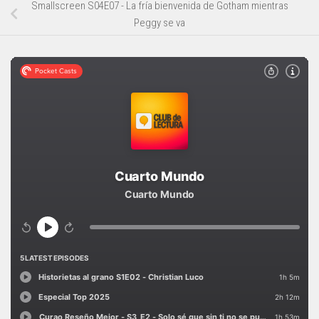
Smallscreen S04E07 - La fría bienvenida de Gotham mientras
Peggy se va