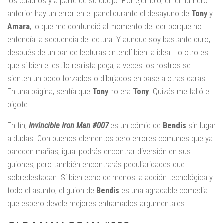
los cuadros y a parte de su dibujo. Por ejemplo, en el número
anterior hay un error en el panel durante el desayuno de
Tony
y
Amara
, lo que me confundió al momento de leer porque no
entendía la secuencia de lectura. Y aunque soy bastante duro,
después de un par de lecturas entendí bien la idea. Lo otro es
que si bien el estilo realista pega, a veces los rostros se
sienten un poco forzados o dibujados en base a otras caras.
En una página, sentía que
Tony
no era
Tony
. Quizás me falló el
bigote.
En fin,
Invincible Iron Man #007
es un cómic de
Bendis
sin lugar
a dudas. Con buenos elementos pero errores comunes que ya
parecen mañas, igual podrás encontrar diversión en sus
guiones, pero también encontrarás peculiaridades que
sobredestacan. Si bien echo de menos la acción tecnológica y
todo el asunto, el guion de
Bendis
es una agradable comedia
que espero devele mejores entramados argumentales.