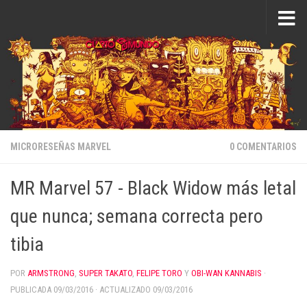
Saltar al contenido
MICRORESEÑAS MARVEL
0 COMENTARIOS
MR Marvel 57 - Black Widow más letal
que nunca; semana correcta pero
tibia
POR
ARMSTRONG
,
SUPER TAKATO
,
FELIPE TORO
Y
OBI-WAN KANNABIS
·
PUBLICADA
09/03/2016
· ACTUALIZADO
09/03/2016