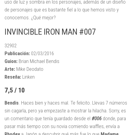
uso de luz y sombra en los personajes, además de un diseño
de personajes que es bastante fiel a lo que hemos visto y
conocemos. ¿Qué mejor?
INVINCIBLE IRON MAN #007
32902
Publicación:
02/03/2016
Guion:
Brian Michael Bendis
Arte:
Mike Deodato
Reseña:
Linken
7,5 / 10
Bendis
. Haces bien y haces mal. Te felicito. Llevas 7 números
sin cagarla, pero ya empezaste a mostrar la hilacha. Sorry, es
un comentario que tenía guardado desde el
#006
donde, para
pasar más tiempo con su novia comiendo waffles, envía a
Rhodey
a Japón a descubrir qué más fue lo que
Madame