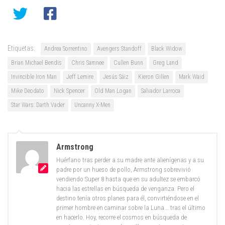
Etiquetas:
Andrea Sorrentino
Avengers Standoff
Black Widow
Brian Michael Bendis
Chris Samnee
Cullen Bunn
Greg Land
Invincible Iron Man
Jeff Lemire
Jesús Sáiz
Kieron Gillen
Mark Waid
Mike Deodato
Nick Spencer
Old Man Logan
Salvador Larroca
Star Wars: Darth Vader
Uncanny X-Men
Armstrong
Huérfano tras perder a su madre ante alienígenas y a su
padre por un hueso de pollo, Armstrong sobrevivió
vendiendo Super 8 hasta que en su adultez se embarcó
hacia las estrellas en búsqueda de venganza. Pero el
destino tenía otros planes para él, convirtiéndose en el
primer hombre en caminar sobre la Luna... tras el último
en hacerlo. Hoy, recorre el cosmos en búsqueda de