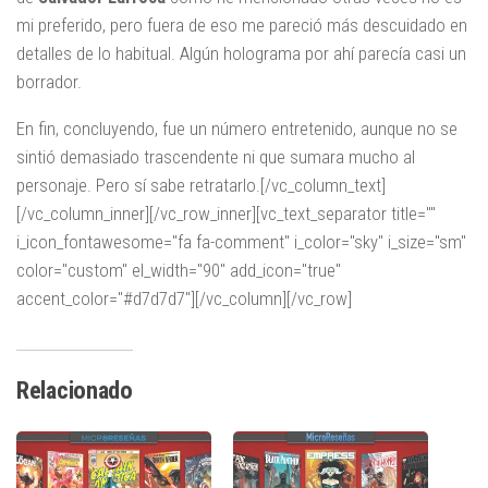
mi preferido, pero fuera de eso me pareció más descuidado en
detalles de lo habitual. Algún holograma por ahí parecía casi un
borrador.
En fin, concluyendo, fue un número entretenido, aunque no se
sintió demasiado trascendente ni que sumara mucho al
personaje. Pero sí sabe retratarlo.[/vc_column_text]
[/vc_column_inner][/vc_row_inner][vc_text_separator title=""
i_icon_fontawesome="fa fa-comment" i_color="sky" i_size="sm"
color="custom" el_width="90" add_icon="true"
accent_color="#d7d7d7"][/vc_column][/vc_row]
Relacionado