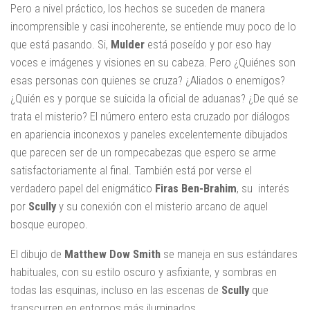
Pero a nivel práctico, los hechos se suceden de manera
incomprensible y casi incoherente, se entiende muy poco de lo
que está pasando. Si,
Mulder
está poseído y por eso hay
voces e imágenes y visiones en su cabeza. Pero ¿Quiénes son
esas personas con quienes se cruza? ¿Aliados o enemigos?
¿Quién es y porque se suicida la oficial de aduanas? ¿De qué se
trata el misterio? El número entero esta cruzado por diálogos
en apariencia inconexos y paneles excelentemente dibujados
que parecen ser de un rompecabezas que espero se arme
satisfactoriamente al final. También está por verse el
verdadero papel del enigmático
Firas Ben-Brahim
, su interés
por
Scully
y su conexión con el misterio arcano de aquel
bosque europeo.
El dibujo de
Matthew Dow Smith
se maneja en sus estándares
habituales, con su estilo oscuro y asfixiante, y sombras en
todas las esquinas, incluso en las escenas de
Scully
que
transcurren en entornos más iluminados.