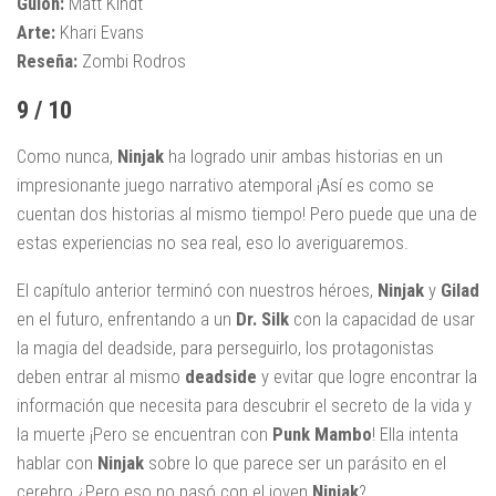
Guion:
Matt Kindt
Arte:
Khari Evans
Reseña:
Zombi Rodros
9 / 10
Como nunca,
Ninjak
ha logrado unir ambas historias en un
impresionante juego narrativo atemporal ¡Así es como se
cuentan dos historias al mismo tiempo! Pero puede que una de
estas experiencias no sea real, eso lo averiguaremos.
El capítulo anterior terminó con nuestros héroes,
Ninjak
y
Gilad
en el futuro, enfrentando a un
Dr. Silk
con la capacidad de usar
la magia del deadside, para perseguirlo, los protagonistas
deben entrar al mismo
deadside
y evitar que logre encontrar la
información que necesita para descubrir el secreto de la vida y
la muerte ¡Pero se encuentran con
Punk Mambo
! Ella intenta
hablar con
Ninjak
sobre lo que parece ser un parásito en el
cerebro ¿Pero eso no pasó con el joven
Ninjak
?