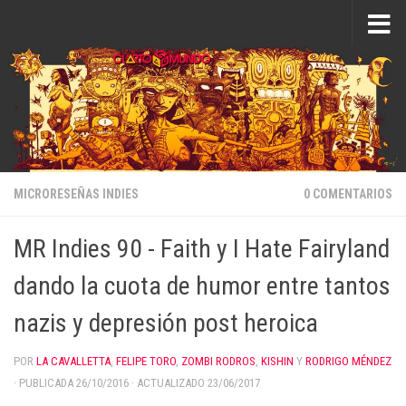
Saltar al contenido
MICRORESEÑAS INDIES
0 COMENTARIOS
MR Indies 90 - Faith y I Hate Fairyland
dando la cuota de humor entre tantos
nazis y depresión post heroica
POR
LA CAVALLETTA
,
FELIPE TORO
,
ZOMBI RODROS
,
KISHIN
Y
RODRIGO MÉNDEZ
· PUBLICADA
26/10/2016
· ACTUALIZADO
23/06/2017