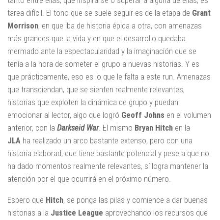
tanto entre ellas, que inspirarse o superar a alguna de ellas, es
tarea difícil. El tono que se suele seguir es de la etapa de
Grant
Morrison
, en que iba de historia épica a otra, con amenazas
más grandes que la vida y en que el desarrollo quedaba
mermado ante la espectacularidad y la imaginación que se
tenía a la hora de someter el grupo a nuevas historias. Y es
que prácticamente, eso es lo que le falta a este run. Amenazas
que transciendan, que se sienten realmente relevantes,
historias que exploten la dinámica de grupo y puedan
emocionar al lector, algo que logró
Geoff Johns
en el volumen
anterior, con la
Darkseid War
. El mismo
Bryan
Hitch
en la
JLA
ha realizado un arco bastante extenso, pero con una
historia elaborad, que tiene bastante potencial y pese a que no
ha dado momentos realmente relevantes, sí logra mantener la
atención por el que ocurrirá en el próximo número.
Espero que
Hitch
, se ponga las pilas y comience a dar buenas
historias a la
Justice League
aprovechando los recursos que