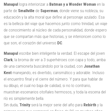
Manapul
logra interiorizar a
Batman y a Wonder Woman
en la
parte de
Smallville
de
Superman
, donde viene su nobleza, su
educación y la alta moral que define al personaje azulado. Esa
es la belleza del viaje que hacemos junto como trinidad, un viaje
de conocimiento al núcleo de cada personalidad, donde espero
que se compartan más que historias, y se interioricen como lo
que son, el corazón del universo
DC
.
Manapul
escribe bien inteligente la verdad. El escape del joven
Clark
, la broma de ver a 3 superhéroes con capa y todo, arriba
de una camioneta buscándolo por la ciudad, con
Jonathan
Kent
manejando, es divertido, carismático y adorable. Incluso
el encuentro final y el cierre del número. Y para que hablar de
su dibujo, el cual no baja de calidad, si no lo contrario,
muestran escenarios otoñales hermosos, y toda la escena del
río es simplemente bella.
Sin duda,
Trinity
será la mejor serie del año para
Rebirth
y la