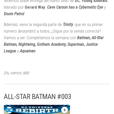
tenemos doble entrega del nuevo sello de
DC
,
Young Animals
,
liderado por
Gerard
Way
.
C
ave Carson has a Cybernetic Eye
y
Doom Patrol
.
Además, viene la segunda parte de
Trinity
, que en su primer
número deslumbró a todos, ¿Sigue por la senda correcta?
Vamos a ver. Completamos la semana con
Batman, All-Star
Batman, Nightwing, Gotham Academy, Superman, Justice
League
y
Aquaman
.
¡Ya, vamos allá!
ALL-STAR BATMAN #003