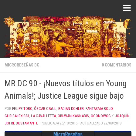
Saltar al contenido
MICRORESEÑAS DC
0 COMENTARIOS
MR DC 90 - ¡Nuevos títulos en Young
Animals!; Justice League sigue bajo
POR
FELIPE TORO
,
ÓSCAR CAYUL
,
RADIAN KOHLER
,
FANTASMA ROJO
,
CHRISALEXIS23
,
LA CAVALLETTA
,
OBI-WAN KANNABIS
,
OCONOWOC
Y
JOAQUÍN
JOFRÉ BUSTAMANTE
· PUBLICADA
26/10/2016
· ACTUALIZADO
22/08/2018