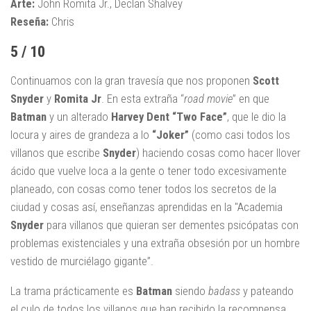
Arte:
John Romita Jr., Declan Shalvey
Reseña:
Chris
5 / 10
Continuamos con la gran travesía que nos proponen
Scott
Snyder
y
Romita Jr
. En esta extraña “
road movie
” en que
Batman
y un alterado
Harvey Dent “Two Face”
, que le dio la
locura y aires de grandeza a lo
“Joker”
(como casi todos los
villanos que escribe
Snyder
) haciendo cosas como hacer llover
ácido que vuelve loca a la gente o tener todo excesivamente
planeado, con cosas como tener todos los secretos de la
ciudad y cosas así, enseñanzas aprendidas en la "Academia
Snyder
para villanos que quieran ser dementes psicópatas con
problemas existenciales y una extraña obsesión por un hombre
vestido de murciélago gigante”.
La trama prácticamente es
Batman
siendo
badass
y pateando
el culo de todos los villanos que han recibido la recompensa