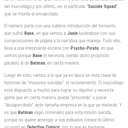
del murciélago,y por último, ver el particular “
Suicide Squad
”,
que se monta el encapotado.
El número parte con una sublime introducción del tormento
que sufrió
Bane
, en que vemos a
Janin
luciéndose con sus
composiciones de página y la narrativa que maneja. Todo ello,
lleva a una interesante escena con
Psycho-Pirate
, en que
vemos porque
Bane
lo necesita, siendo dicho propósito
paralelo al de
Batman
, en cierta manera.
Luego de esto, vamos a lo que ya es típico en esta clase de
historias de “misiones suicidas”: el reclutamiento. El murciélago
está dispuesto a mucho para lograr su objetivo y necesita
gente que en cierta manera, pueda “prescindir” o pasar
“desapercibido”, ante tamaña empresa en la que se meterán. Y
es que
Batman
eligió criminales para esta misión suicida,
porque no quiere arriesgar a sus polluelos (véase lo último
ocurrido en
Detective Comics
), por lo que es bastante