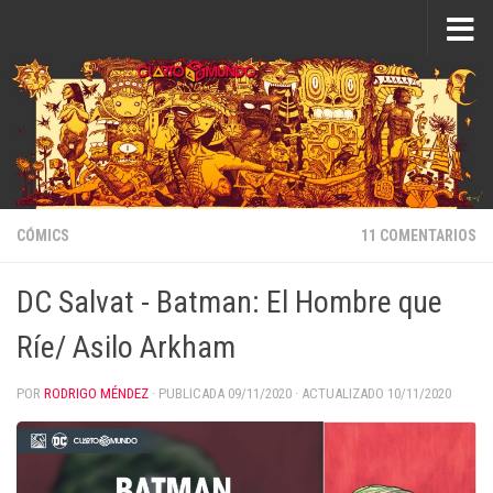
Saltar al contenido
CÓMICS
11 COMENTARIOS
DC Salvat - Batman: El Hombre que
Ríe/ Asilo Arkham
POR
RODRIGO MÉNDEZ
· PUBLICADA
09/11/2020
· ACTUALIZADO
10/11/2020