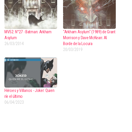
MV52: N°27 - Batman: Arkham
"Arkham Asylum" (1989) de Grant
Asylum
Morrison y Dave McKean: Al
26/03/2014
Borde de la Locura
20/03/2019
Héroes y Villanos - Joker: Quien
ríe el último
06/04/2023