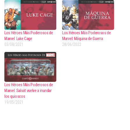
Los Héroes Más Poderosos de
Los Héroes Más Poderosos de
Marvel: Luke Cage
Marvel: Máquina de Guerra
03/08/2021
28/06/2022
Los Héroes Más Poderosos de
Marvel: Salvat vuelve a inundar
los quioscos
19/05/2021