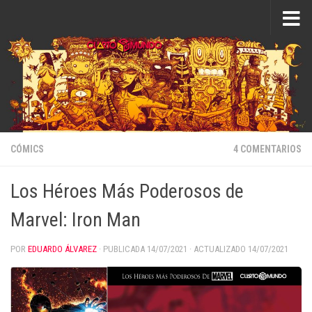
Saltar al contenido
CÓMICS
4 COMENTARIOS
Los Héroes Más Poderosos de
Marvel: Iron Man
POR
EDUARDO ÁLVAREZ
· PUBLICADA
14/07/2021
· ACTUALIZADO
14/07/2021