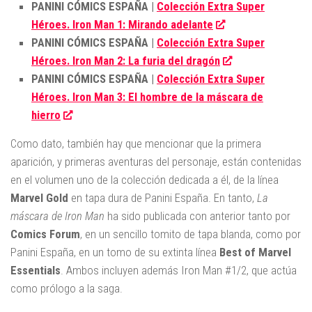
PANINI CÓMICS ESPAÑA |
Colección Extra Super
Héroes. Iron Man 1: Mirando adelante
PANINI CÓMICS ESPAÑA |
Colección Extra Super
Héroes. Iron Man 2: La furia del dragón
PANINI CÓMICS ESPAÑA |
Colección Extra Super
Héroes. Iron Man 3: El hombre de la máscara de
hierro
Como dato, también hay que mencionar que la primera
aparición, y primeras aventuras del personaje, están contenidas
en el volumen uno de la colección dedicada a él, de la línea
Marvel Gold
en tapa dura de Panini España. En tanto,
La
máscara de Iron Man
ha sido publicada con anterior tanto por
Comics Forum
, en un sencillo tomito de tapa blanda, como por
Panini España, en un tomo de su extinta línea
Best of Marvel
Essentials
. Ambos incluyen además Iron Man #1/2, que actúa
como prólogo a la saga.