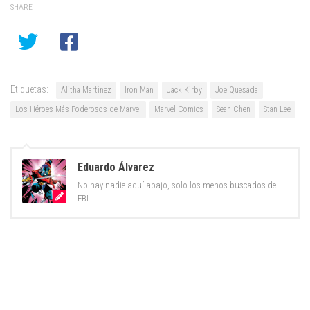
SHARE
Etiquetas:
Alitha Martinez
Iron Man
Jack Kirby
Joe Quesada
Los Héroes Más Poderosos de Marvel
Marvel Comics
Sean Chen
Stan Lee
Eduardo Álvarez
No hay nadie aquí abajo, solo los menos buscados del
FBI.