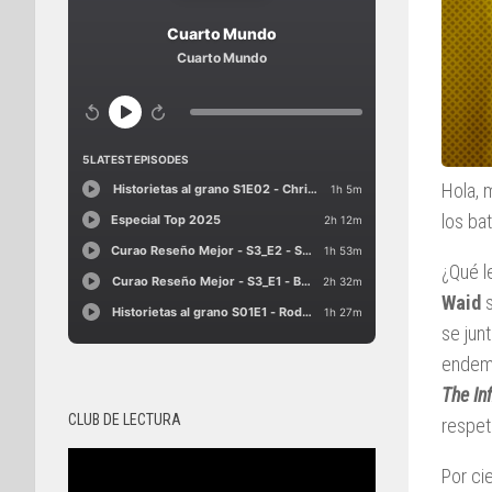
Hola, 
los ba
¿Qué l
Waid
s
se jun
endemo
The In
CLUB DE LECTURA
respet
Por ci