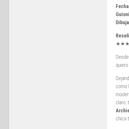
Fecha
Guioni
Dibuja
Reseñ
★★
Desde 
quiero
Dejand
como le
modern
claro,
Archi
chica 