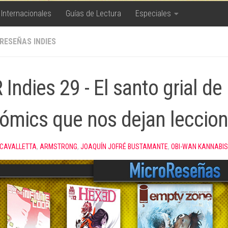
 Internacionales
Guías de Lectura
Especiales
RESEÑAS INDIES
Indies 29 - El santo grial de
cómics que nos dejan leccio
 CAVALLETTA
,
ARMSTRONG
,
JOAQUÍN JOFRÉ BUSTAMANTE
,
OBI-WAN KANNABIS