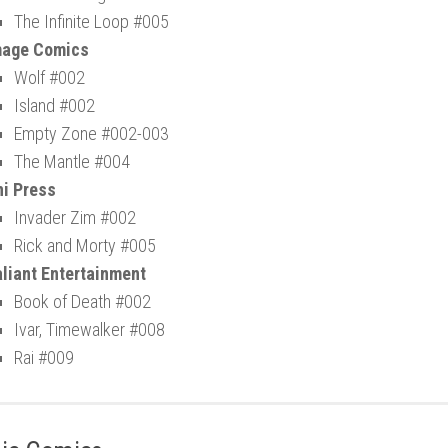
The Infinite Loop #005
mage Comics
Wolf #002
Island #002
Empty Zone #002-003
The Mantle #004
i Press
Invader Zim #002
Rick and Morty #005
liant Entertainment
Book of Death #002
Ivar, Timewalker #008
Rai #009