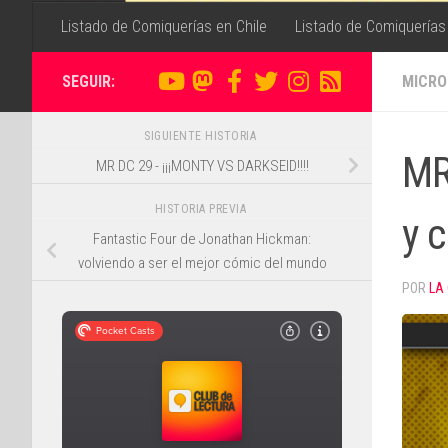
Listado de Comiquerías en Chile
Listado de Comiquerías
SEGUIR:
MICRO
SIGUIENTE HISTORIA
MR 
MR DC 29 - ¡¡¡MONTY VS DARKSEID!!!!
HISTORIA PREVIA
y 
Fantastic Four de Jonathan Hickman:
volviendo a ser el mejor cómic del mundo
POR
LA