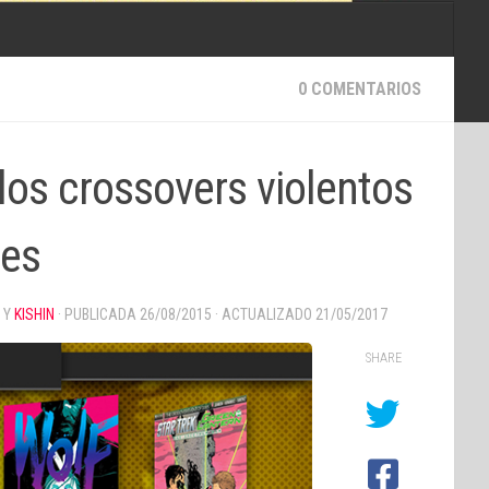
0 COMENTARIOS
 los crossovers violentos
nes
Y
KISHIN
· PUBLICADA
26/08/2015
· ACTUALIZADO
21/05/2017
SHARE