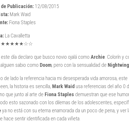
 de Publicación:
12/08/2015
sta:
Mark Waid
nte:
Fiona Staples
a:
La Cavalletta
★★★★★★☆☆
este día declaro que busco novio ojalá como
Archie
. Colorín y 
 alguien sabio como
Doom
, pero con la sensualidad de
Nightwing
o de lado la referencia hacia mi desesperada vida amorosa, este c
en, la historia es sencilla,
Mark Waid
usa referencias del año 0 
o que junto al arte de
Fiona Staples
demuestran que ese humor ta
 todo esto sazonado con los dilemas de los adolescentes, especí
e
ya no está con su eterna enamorada da un poco de pena, y ver la
te hace sentir identificada en cada viñeta.