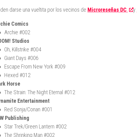
iden darse una vueltita por los vecinos de
Microreseñas DC
y
rchie Comics
Archie #002
OOM! Studios
Oh, Killstrike #004
Giant Days #006
Escape From New York #009
Hexed #012
ark Horse
The Strain: The Night Eternal #012
ynamite Entertainment
Red Sonja/Conan #001
W Publishing
Star Trek/Green Lantern #002
The Shrinking Man #002