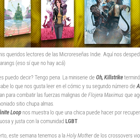
mis queridos lectores de las Microreseñas Indie. Aquí nos desped
tarangs (eso sí que no hay acá)
es puedo decir? Tengo pena. La miniserie de
Oh, Killstrike
terminó
abe lo que nos gusta leer en el cómic y su segundo número de
A
tan para combatir las fuerzas malignas de
Flojera Maximus
que ago
niado sitio chupa almas.
finite Loop
nos muestra lo que una chica puede hacer por recupe
uosa y justa con la comunidad
LGBT
.
erto, este semana tenemos a la
Holy Mother
de los crossovers vio