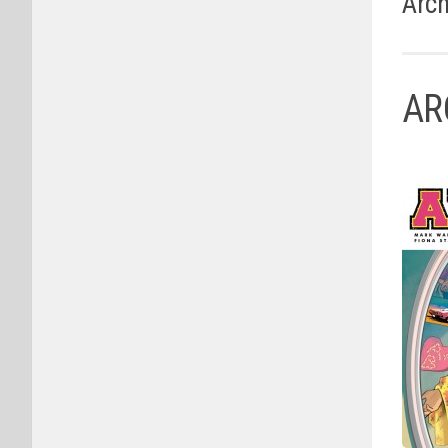
Arch
AR