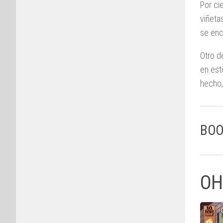
Por ci
viñeta
se enc
Otro d
en est
hecho
BOO
OH