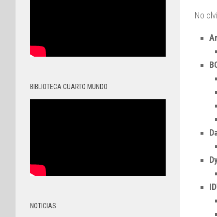
No olv
A
B
BIBLIOTECA CUARTO MUNDO
D
D
ID
NOTICIAS