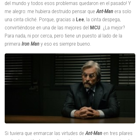
del mundo y todos esos problemas quedaron en el pasado! Y
me alegro: me hubiera destruido pensar que
Ant-Man
era solo
una cinta cliché. Porque, gracias a
Lee
, la cinta despega,
convirtiéndose en una de las mejores del
MCU
. ¿La mejor?
Para nada, ni por cerca, pero tiene un puesto al lado de la
primera
Iron Man
y eso es siempre bueno.
Si tuviera que enmarcar las virtudes de
Ant-Man
en tres pilares