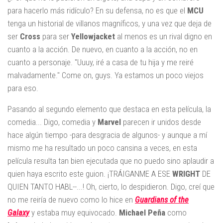
para hacerlo más ridículo? En su defensa, no es que el
MCU
tenga un historial de villanos magníficos, y una vez que deja de
ser
Cross
para ser
Yellowjacket
al menos es un rival digno en
cuanto a la acción. De nuevo, en cuanto a la acción, no en
cuanto a personaje. "Uuuy, iré a casa de tu hija y me reiré
malvadamente." Come on, guys. Ya estamos un poco viejos
para eso.
Pasando al segundo elemento que destaca en esta película, la
comedia... Digo, comedia y
Marvel
parecen ir unidos desde
hace algún tiempo -para desgracia de algunos- y aunque a mí
mismo me ha resultado un poco cansina a veces, en esta
película resulta tan bien ejecutada que no puedo sino aplaudir a
quien haya escrito este guion. ¡TRÁIGANME A ESE
WRIGHT
DE
QUIEN TANTO HABL--...! Oh, cierto, lo despidieron. Digo, creí que
no me reiría de nuevo como lo hice en
Guardians of the
Galaxy
y estaba muy equivocado.
Michael Peña
como