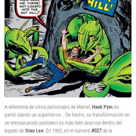
A diferencia de otros personajes de Marvel,
Hank Pym
no
partió siendo un superhéroe... De hecho, su transformación en
un enmascarado justiciero es más bien azarosa dentro del
legado de
Stan Lee
. En 1962, en el número
#027
de la