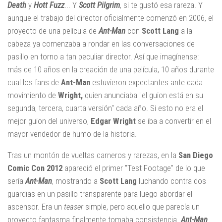
Death
y
Hott Fuzz
... Y
Scott Pilgrim
, si te gustó esa rareza. Y
aunque el trabajo del director oficialmente comenzó en 2006, el
proyecto de una película de
Ant-Man
con
Scott Lang
a la
cabeza ya comenzaba a rondar en las conversaciones de
pasillo en torno a tan peculiar director. Así que imagínense:
más de 10 años en la creación de una película, 10 años durante
cual los fans de
Ant-Man
estuvieron expectantes ante cada
movimiento de
Wright,
quien anunciaba "el guion está en su
segunda, tercera, cuarta versión" cada año. Si esto no era el
mejor guion del universo,
Edgar Wright
se iba a convertir en el
mayor vendedor de humo de la historia.
Tras un montón de vueltas carneros y rarezas, en la
San Diego
Comic Con 2012
apareció el primer "Test Footage" de lo que
sería
Ant-Man
, mostrando a
Scott Lang
luchando contra dos
guardias en un pasillo transparente para luego abordar el
ascensor. Era un
teaser
simple, pero aquello que parecía un
proyecto fantasma finalmente tomaba consistencia.
Ant-Man