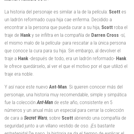
La historia del personaje es similar a la de la película:
Scott
es
un ladrón reformado cuya hija cae enferma. Decidido a
encontrar a la persona que pueda curar a su hija,
Scott
roba el
traje de
Hank
y se infiltra en la compañía de
Darren Cross
-sí,
el mismo malo de la película- para rescatar a la única persona
que conoce la cura para su hija. Sin embargo, al devolver el
traje a
Hank
-después de todo, era un ladrón reformado-
Hank
le ofrece quedárselo, al ver el que el motivo por el que utilizó el
traje era noble.
Y así nace este nuevo
Ant-Man
. Si quieren conocer más del
personaje, una historia muy recomendable, simple y simpática
fue la colección
Ant-Man
de este año, consistente en 5
números y un anual más un especial para cerrar la colección
de cara a
Secret Wars
, sobre
Scott
abriendo una compañía de
seguridad junto a un villano vestido de oso. ¡Es bastante
entretenida! De paso, la historia se da el tiempo de explicar el