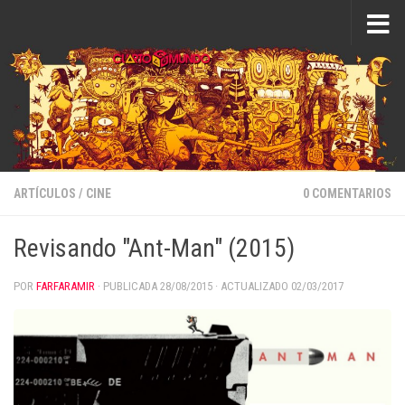
Saltar al contenido
ARTÍCULOS
/
CINE
0 COMENTARIOS
Revisando "Ant-Man" (2015)
POR
FARFARAMIR
· PUBLICADA
28/08/2015
· ACTUALIZADO
02/03/2017