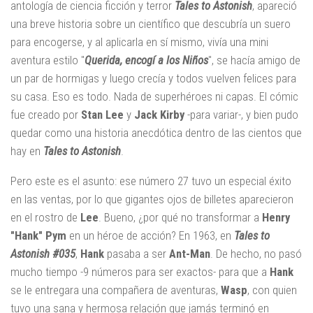
antología de ciencia ficción y terror
Tales to Astonish
, apareció
una breve historia sobre un científico que descubría un suero
para encogerse, y al aplicarla en sí mismo, vivía una mini
aventura estilo "
Querida, encogí a los Niños
", se hacía amigo de
un par de hormigas y luego crecía y todos vuelven felices para
su casa. Eso es todo. Nada de superhéroes ni capas. El cómic
fue creado por
Stan Lee
y
Jack
Kirby
-para variar-, y bien pudo
quedar como una historia anecdótica dentro de las cientos que
hay en
Tales to Astonish
.
Pero este es el asunto: ese número 27 tuvo un especial éxito
en las ventas, por lo que gigantes ojos de billetes aparecieron
en el rostro de
Lee
. Bueno, ¿por qué no transformar a
Henry
"Hank" Pym
en un héroe de acción? En 1963, en
Tales to
Astonish #035
,
Hank
pasaba a ser
Ant-Man
. De hecho, no pasó
mucho tiempo -9 números para ser exactos- para que a
Hank
se le entregara una compañera de aventuras,
Wasp
, con quien
tuvo una sana y hermosa relación que jamás terminó en