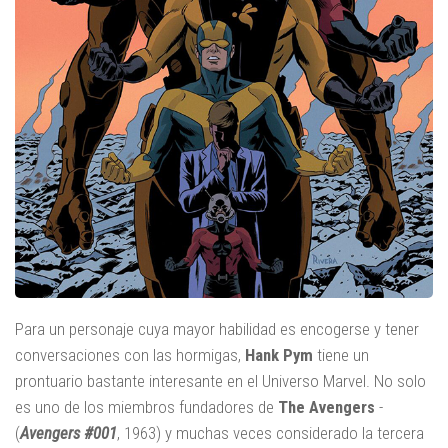
Para un personaje cuya mayor habilidad es encogerse y tener
conversaciones con las hormigas,
Hank Pym
tiene un
prontuario bastante interesante en el Universo Marvel. No solo
es uno de los miembros fundadores de
The Avengers
-
(
Avengers #001
, 1963) y muchas veces considerado la tercera