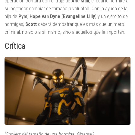
operación contará con el traje de
Ant-Man
, el cual le permite a
su portador cambiar de tamaño a voluntad. Con la ayuda de la
hija de
Pym
,
Hope van Dyne
(
Evangeline Lilly
) y un ejército de
hormigas,
Scott
deberá demostrar que es más que un mero
criminal, no solo a sí mismo, sino a aquellos que le importan.
Crítica
(Spoilers del tamaño de una hormiga. Gigante.)