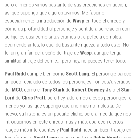
pero al menos vimos bastante de sus creaciones en acción,
así que supongo que algo obtuvimos. Me fascinó
especialmente la introducción de
Wasp
en todo el enredo y
cómo da profundidad al personaje y sentido a su relación con
su hija, es casi como si tuviéramos otra película completa
ocurriendo antes, lo cual da bastante riqueza a todo esto. No
fui un gran fan del diseño del traje de
Wasp
, aunque tenga
similitud al traje del cómic... pero hey, no puedes tener todo.
Paul Rudd
cumple bien como
Scott
Lang
. El personaje parece
un poco reciclado de todos los personajes irónicos/divertidos
del
MCU
, como el
Tony Stark
de
Robert Downey Jr.
o el
Star-
Lord
de
Chris Pratt
, pero hey, adoramos a esos personajes -al
menos yo- así que supongo que uno más no molesta. De
nuevo, su historia es un poquito cliché, pero a medida que nos
introducimos en este enredo más y más, aparecen ciertos
rasgos más interesantes y
Paul Rudd
hace un buen trabajo en
transformar a
Scott Lang
en una suerte de
Robin Hood
al que