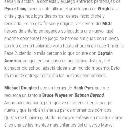
serían la acción, la comedia y el juego entre los personajes de
Pym
y
Lang
, siendo este último el gran legado de
Wright
a la
cinta y que nos logra desmarcar de ese inicio cliché y
reciclado. Es un giro fresco y original, ver dentro del
MCU
héroes de antaño entregando su legado a uno nuevo, ¡qué
enorme concepto! Ese juego de héroes antiguos con nuevos
es algo que no habíamos visto hasta ahora ni en Fase 1 ni en la
Fase 2, siendo lo más cercano lo que ocurre con
Captain
America
, aunque en ese caso es una óptica distinta, del
luchador old school adaptándose a un mundo moderno. Esto
es más de entregar el traje a las nuevas generaciones.
Michael Douglas
hace un tremendo
Hank Pym
, que me
recuerda un tanto a
Bruce Wayne
en
Batman Beyond
.
Amargado, cansado, pero que ve el potencial en la sangre
nueva y que también tiene su par de momentos cómicos.
Quizás me hubiera gustado un mayor énfasis en mostrar cómo
él es una de las mentes más brillantes del universo Marvel,