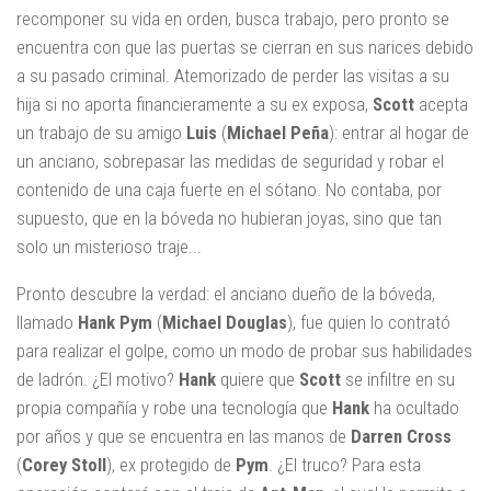
recomponer su vida en orden, busca trabajo, pero pronto se
encuentra con que las puertas se cierran en sus narices debido
a su pasado criminal. Atemorizado de perder las visitas a su
hija si no aporta financieramente a su ex exposa,
Scott
acepta
un trabajo de su amigo
Luis
(
Michael Peña
): entrar al hogar de
un anciano, sobrepasar las medidas de seguridad y robar el
contenido de una caja fuerte en el sótano. No contaba, por
supuesto, que en la bóveda no hubieran joyas, sino que tan
solo un misterioso traje...
Pronto descubre la verdad: el anciano dueño de la bóveda,
llamado
Hank Pym
(
Michael Douglas
), fue quien lo contrató
para realizar el golpe, como un modo de probar sus habilidades
de ladrón. ¿El motivo?
Hank
quiere que
Scott
se infiltre en su
propia compañía y robe una tecnología que
Hank
ha ocultado
por años y que se encuentra en las manos de
Darren Cross
(
Corey Stoll
), ex protegido de
Pym
. ¿El truco? Para esta