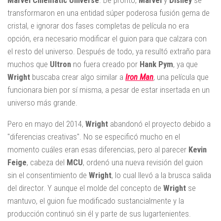
Marvel Cinematic Universe
. De pronto,
Marvel
y
Disney
se
transformaron en una entidad súper poderosa fusión gema de
cristal, e ignorar dos fases completas de película no era
opción, era necesario modificar el guion para que calzara con
el resto del universo. Después de todo, ya resultó extraño para
muchos que
Ultron
no fuera creado por
Hank Pym
, ya que
Wright
buscaba crear algo similar a
Iron Man
, una película que
funcionara bien por sí misma, a pesar de estar insertada en un
universo más grande.
Pero en mayo del 2014,
Wright
abandonó el proyecto debido a
"diferencias creativas". No se especificó mucho en el
momento cuáles eran esas diferencias, pero al parecer
Kevin
Feige
, cabeza del
MCU
, ordenó una nueva revisión del guion
sin el consentimiento de
Wright
, lo cual llevó a la brusca salida
del director. Y aunque el molde del concepto de
Wright
se
mantuvo, el guion fue modificado sustancialmente y la
producción continuó sin él y parte de sus lugartenientes.