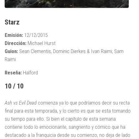
Starz
Emisión:
12/12/2015
Dirección:
Michael Hurst
Guion:
Sean Clementis, Dominic Dierkes & Ivan Raimi; Sam
Raimi
Lost
Reseña:
Halford
Heroes
Flash
10 / 10
Ash vs Evil Dead
comienza ya lo que podríamos decir su recta
final para esta temporada, y lo cierto es que se esta tomando
su tiempo para ello. Si bien el capítulo de esta semana
contiene todo lo emocionante, sangriento y cómico que ha
destacado a la franquicia desde su comienzo, no deja de lado