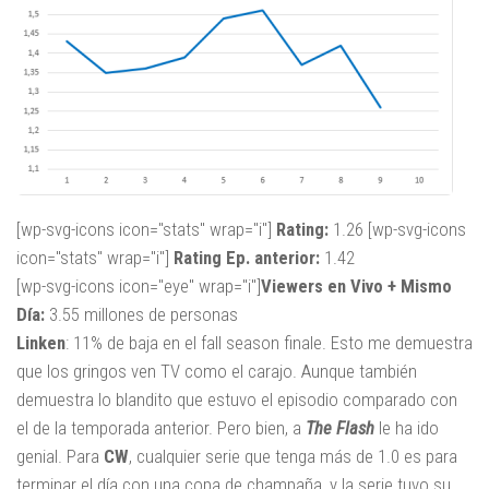
[wp-svg-icons icon="stats" wrap="i"]
Rating:
1.26 [wp-svg-icons
icon="stats" wrap="i"]
Rating Ep. anterior:
1.42
[wp-svg-icons icon="eye" wrap="i"]
Viewers en Vivo + Mismo
Día:
3.55 millones de personas
Linken
: 11% de baja en el fall season finale. Esto me demuestra
que los gringos ven TV como el carajo. Aunque también
demuestra lo blandito que estuvo el episodio comparado con
el de la temporada anterior. Pero bien, a
The Flash
le ha ido
genial. Para
CW
, cualquier serie que tenga más de 1.0 es para
terminar el día con una copa de champaña, y la serie tuvo su