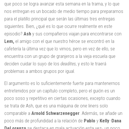
que poco se logra avanzar esta semana en la trama, y lo que
nos entregan es un bocado de medio tiempo para prepararnos
para el platillo principal que serán las últimas tres entregas
siguientes. Bien, ¿qué es lo que ocurre realmente en este
episodio?
Ash
y sus compañeros viajan para encontrarse con
Lem,
el amigo con el que nuestro héroe se encontró en la
cafetería la última vez que lo vimos, pero en vez de ello, se
encuentra con un grupo de granjeros a la vieja escuela que
deciden cuidar lo suyo de los
deadites
, y esto le traerá
problemas a ambos grupos por igual.
El argumento es lo suficientemente fuerte para mantenernos
entretenidos por un capítulo completo, pero el guión es un
poco soso y repetitivo en ciertas ocasiones, excepto cuando
se trata de Ash, que es una máquina de one liners solo
comparable a
Arnold Schwarzenegger
. Además, se añade un
poco más de profundidad a la relación de
Pablo
y
Kelly
-
Dana
DeLorenzo
se destaca en mala actuación esta vez-, un poco