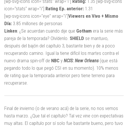
[wp-svg-icons icon="stats" wrap="i"]
Rating:
1.35 [wp-svg-icons
icon="stats" wrap="i"]
Rating Ep. anterior:
1.31
[wp-svg-icons icon="eye" wrap="i"]
Viewers en Vivo + Mismo
Día:
3.85 millones de personas
Linken
: ¿Se acuerdan cuando dije que
Gotham
era la serie más
pareja de la temporada? Olvídenlo.
SHIELD
se mantuvo,
después del bajón del capítulo 3, bastante bien y de a poco
recuperando camino. Igual la tiene difícil los martes contra el
nuevo drama spin-off de
NBC
y
NCIS: New Orleans
(que está
pegando todo lo que pegó CSI en su momento). 10% menos
de rating que la temporada anterior pero tiene terreno para
recuperarse.
Final de invierno (o de verano acá) de la serie, no nos vemos
hasta marzo. ¿Que tal el capítulo? Tal vez vine con expectativas
muy altas. El capítulo por sí solo fue bastante bueno, pero tuvo