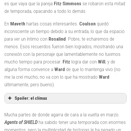
es que vaya que la pareja
Fitz
-
Simmons
se robaron esta mitad
de temporada, opacando a todo lo demás.
En
Maveth
hartas cosas interesantes.
Coulson
quedó
inconsciente un tiempo debido a su entrada, lo que da espacio
para ver un íntimo con
Rosalind
. Pobre, te echaremos de
menos. Esos recuerdos fueron bien logrados, mostrando una
conexión con la personaje que lamentablemente no tuvimos
mucho tiempo para procesar.
Fitz
logra dar con
Will
, y de
alguna forma convence a
Ward
de que lo mantenga vivo (no
me la creí mucho, no va con lo que ha mostrado
Ward
últimamente, pero bueno).
Spoiler: el clímax
Mucha partes de donde agarra de cara a la vuelta en marzo.
Agents of
SHIELD
ha sabido tener una temporada con enormes
momentos, pero la multiplicidad de historias le ha pegado un