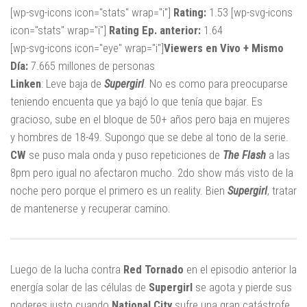
[wp-svg-icons icon="stats" wrap="i"]
Rating:
1.53 [wp-svg-icons
icon="stats" wrap="i"]
Rating Ep. anterior:
1.64
[wp-svg-icons icon="eye" wrap="i"]
Viewers en Vivo + Mismo
Día:
7.665 millones de personas
Linken
: Leve baja de
Supergirl
. No es como para preocuparse
teniendo encuenta que ya bajó lo que tenía que bajar. Es
gracioso, sube en el bloque de 50+ años pero baja en mujeres
y hombres de 18-49. Supongo que se debe al tono de la serie.
CW
se puso mala onda y puso repeticiones de
The Flash
a las
8pm pero igual no afectaron mucho. 2do show más visto de la
noche pero porque el primero es un reality. Bien
Supergirl
, tratar
de mantenerse y recuperar camino.
Luego de la lucha contra
Red Tornado
en el episodio anterior la
energía solar de las células de
Supergirl
se agota y pierde sus
poderes justo cuando
National City
sufre una gran catástrofe,