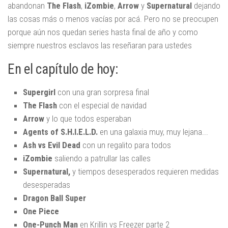
abandonan
The Flash
,
iZombie
,
Arrow
y
Supernatural
dejando
las cosas más o menos vacías por acá. Pero no se preocupen
porque aún nos quedan series hasta final de año y como
siempre nuestros esclavos las reseñaran para ustedes
En el capítulo de hoy:
Supergirl
con una gran sorpresa final
The Flash
con el especial de navidad
Arrow
y lo que todos esperaban
Agents of S.H.I.E.L.D.
en una galaxia muy, muy lejana...
Ash vs Evil Dead
con un regalito para todos
iZombie
saliendo a patrullar las calles
Supernatural,
y tiempos desesperados requieren medidas
desesperadas
Dragon Ball Super
One Piece
One-Punch Man
en Krillin vs Freezer parte 2