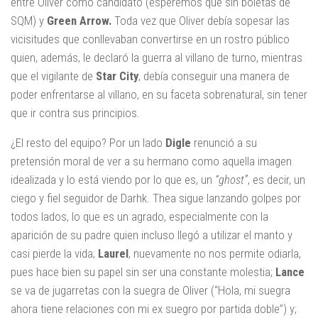
entre Oliver como candidato (esperemos que sin boletas de
SQM) y
Green Arrow.
Toda vez que Oliver debía sopesar las
vicisitudes que conllevaban convertirse en un rostro público
quien, además, le declaró la guerra al villano de turno, mientras
que el vigilante de
Star City
, debía conseguir una manera de
poder enfrentarse al villano, en su faceta sobrenatural, sin tener
que ir contra sus principios.
¿El resto del equipo? Por un lado
Digle
renunció a su
pretensión moral de ver a su hermano como aquella imagen
idealizada y lo está viendo por lo que es, un
“ghost”
, es decir, un
ciego y fiel seguidor de Darhk. Thea sigue lanzando golpes por
todos lados, lo que es un agrado, especialmente con la
aparición de su padre quien incluso llegó a utilizar el manto y
casi pierde la vida;
Laurel
, nuevamente no nos permite odiarla,
pues hace bien su papel sin ser una constante molestia;
Lance
se va de jugarretas con la suegra de Oliver (“Hola, mi suegra
ahora tiene relaciones con mi ex suegro por partida doble”) y;