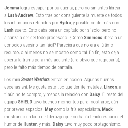
Jemma
logra escapar por su cuenta, pero no sin antes librear
a
Lash
-
Andrew
. Esto trae por consiguiente la muerte de todos
los inhumanos retenidos por
Hydra
, y posiblemente más con
Lash
suelto. Esto daba para un capítulo por sí solo, pero no
alcanza a ser del todo procesado. ¿Cómo
Simmons
libera a un
conocido asesino tan fácil? Pareciera que no era el último
recurso, o al menos no se mostró como tal. En fin, esto deja
abierta la trama para más adelante (era obvio que regresaría),
pero le faltó más tiempo de pantalla.
Los mini
Secret Warriors
entran en acción. Algunas buenas
escenas ahí. Me gusta este tipo que derrite metales.
Lincon
, a
ti aún no te compro, y menos la relación con
Daisy
. El resto del
equipo
SHIELD
tuvo buenos momentos para mostrarse, aún
por breves espacios.
May
como la fría especialista,
Mack
mostrando un lado de liderazgo que no había tenido espacio, el
humor de
Hunter
, y más.
Daisy
tuvo muy poco protagonismo,