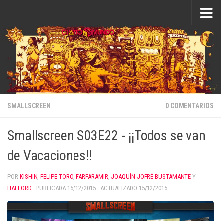
Saltar al contenido
SMALLSCREEN
0 COMENTARIOS
Smallscreen S03E22 - ¡¡Todos se van
de Vacaciones!!
POR
KISHIN
,
FELIPE TORO
,
FARFARAMIR
,
JOAQUÍN JOFRÉ BUSTAMANTE
Y
HALFORD
· PUBLICADA
15/12/2015
· ACTUALIZADO
15/12/2015