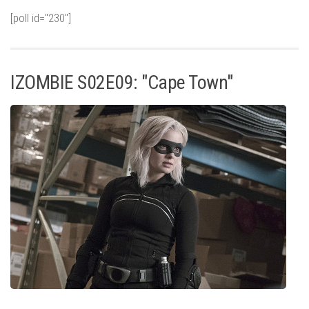
[poll id="230"]
IZOMBIE S02E09: "Cape Town"