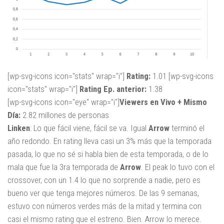
[wp-svg-icons icon="stats" wrap="i"]
Rating:
1.01 [wp-svg-icons
icon="stats" wrap="i"]
Rating Ep. anterior:
1.38
[wp-svg-icons icon="eye" wrap="i"]
Viewers en Vivo + Mismo
Día:
2.82 millones de personas
Linken
: Lo que fácil viene, fácil se va. Igual
Arrow
terminó el
año redondo. En rating lleva casi un 3% más que la temporada
pasada, lo que no sé si habla bien de esta temporada, o de lo
mala que fue la 3ra temporada de
Arrow
. El peak lo tuvo con el
crossover, con un 1.4 lo que no sorprende a nadie, pero es
bueno ver que tenga mejores números. De las 9 semanas,
estuvo con números verdes más de la mitad y termina con
casi el mismo rating que el estreno. Bien. Arrow lo merece.