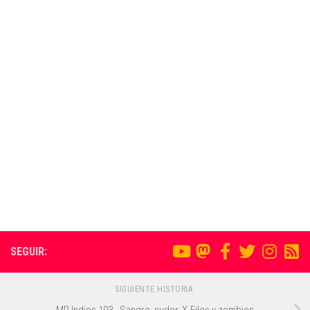
SEGUIR:
SIGUIENTE HISTORIA
MR Indies 103 - Sangre, sudor, X-Files y zombies