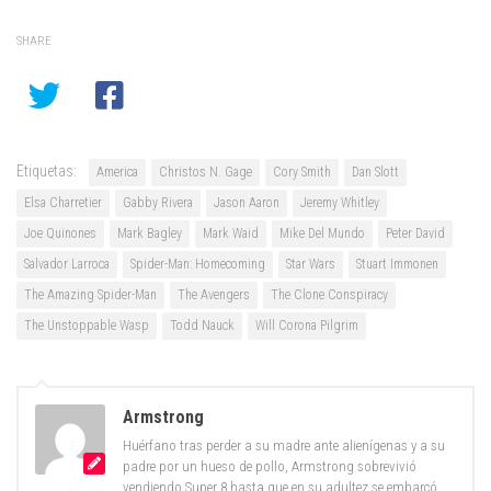
SHARE
Etiquetas:
America
Christos N. Gage
Cory Smith
Dan Slott
Elsa Charretier
Gabby Rivera
Jason Aaron
Jeremy Whitley
Joe Quinones
Mark Bagley
Mark Waid
Mike Del Mundo
Peter David
Salvador Larroca
Spider-Man: Homecoming
Star Wars
Stuart Immonen
The Amazing Spider-Man
The Avengers
The Clone Conspiracy
The Unstoppable Wasp
Todd Nauck
Will Corona Pilgrim
Armstrong
Huérfano tras perder a su madre ante alienígenas y a su
padre por un hueso de pollo, Armstrong sobrevivió
vendiendo Super 8 hasta que en su adultez se embarcó