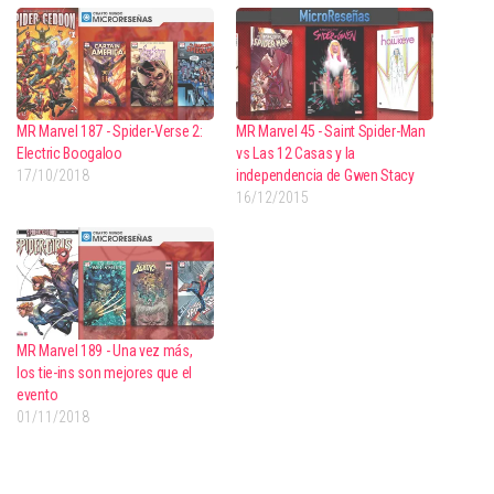
MR Marvel 187 - Spider-Verse 2:
MR Marvel 45 - Saint Spider-Man
Electric Boogaloo
vs Las 12 Casas y la
17/10/2018
independencia de Gwen Stacy
16/12/2015
MR Marvel 189 - Una vez más,
los tie-ins son mejores que el
evento
01/11/2018