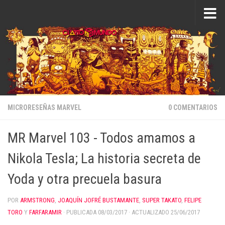
Saltar al contenido
MICRORESEÑAS MARVEL
0 COMENTARIOS
MR Marvel 103 - Todos amamos a
Nikola Tesla; La historia secreta de
Yoda y otra precuela basura
POR
ARMSTRONG
,
JOAQUÍN JOFRÉ BUSTAMANTE
,
SUPER TAKATO
,
FELIPE
TORO
Y
FARFARAMIR
· PUBLICADA
08/03/2017
· ACTUALIZADO
25/06/2017