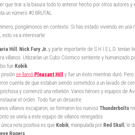
ner que tirar a la basura todo lo anterior hecho por otros autores y
ta un número #0 BRUTAL.
rimero, pongámonos en contexto. Si has estado viviendo en una n
 esto va a interesarte.
ria Hill
,
Nick Fury Jr.
y parte importante de S.H.I.E.L.D. tenían 
ra villanos. Utilizarían un Cubo Cósmico sentiente y humanizado pa
ubo fue
Kobik
.
 prisión
se llamó
Pleasant Hill
y fue un éxito mientras duró. Pero
eron cuenta de que estaban siendo sometidos a un lavado de cer
prichosa y comenzó una rebelión. Varios héroes y equipos de Ave
instaurar el orden. Todo fue un desastre.
rios villanos escaparon, se formaron los nuevos
Thunderbolts
mi
onto se uniría a este equipo de villanos renegados.
 única nota positiva es que
Kobik
, manipulada por
Red Skull
, le 
teve Rogers
.