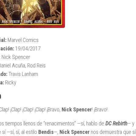
ial:
Marvel Comics
ación:
19/04/2017
:
Nick Spencer
aniel Acuña, Rod Reis
ado:
Travis Lanham
a:
Ricky
0
¡Clap! ¡Clap! ¡Clap! ¡Clap! ¡Bravo,
Nick Spencer
! ¡Bravo!
os tiempos llenos de “renacimientos” —sí, hablo de
DC Rebirth
— y 
sí —sí, sí, al estilo
Bendis
—,
Nick Spencer
nos demuestra que sí 