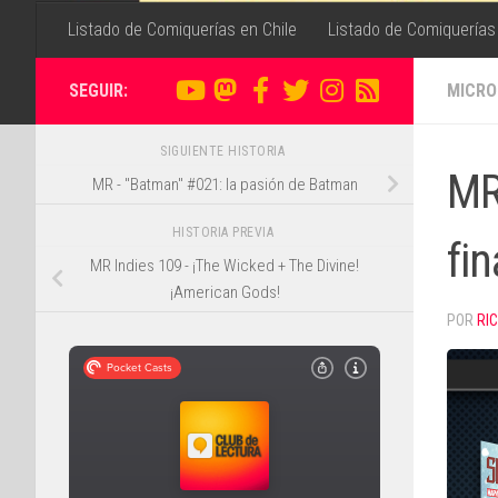
Listado de Comiquerías en Chile
Listado de Comiquerías
SEGUIR:
MICRO
SIGUIENTE HISTORIA
MR
MR - "Batman" #021: la pasión de Batman
HISTORIA PREVIA
fi
MR Indies 109 - ¡The Wicked + The Divine!
¡American Gods!
POR
RI