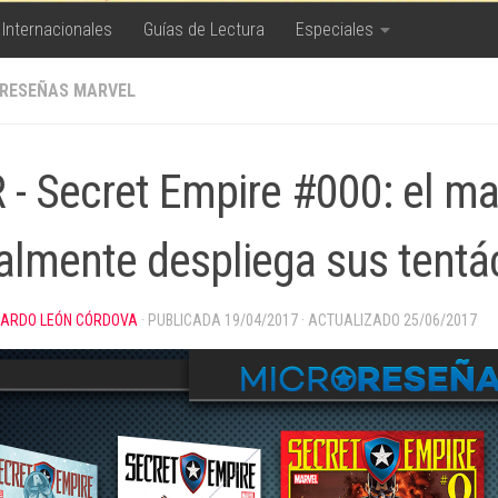
 Internacionales
Guías de Lectura
Especiales
RESEÑAS MARVEL
 - Secret Empire #000: el ma
nalmente despliega sus tentá
CARDO LEÓN CÓRDOVA
· PUBLICADA
19/04/2017
· ACTUALIZADO
25/06/2017