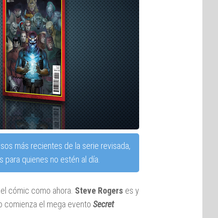
sos más recientes de la serie revisada,
 para quienes no estén al día.
 del cómic como ahora.
Steve Rogers
es y
mo comienza el mega evento
Secret