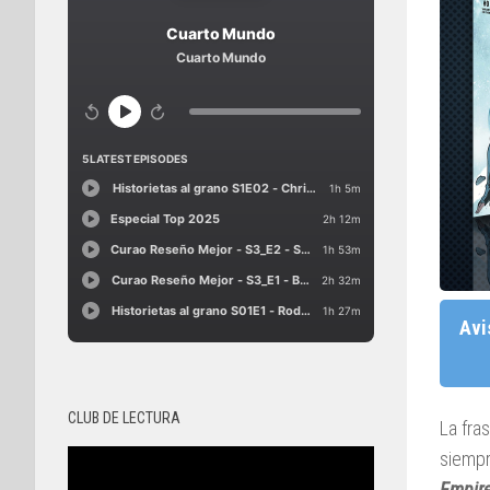
Avi
CLUB DE LECTURA
La fra
siempr
Empir