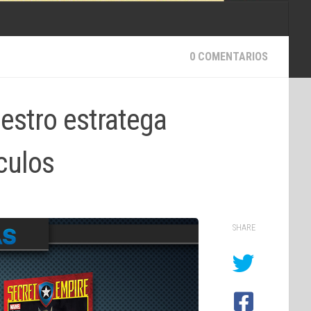
0 COMENTARIOS
estro estratega
culos
SHARE