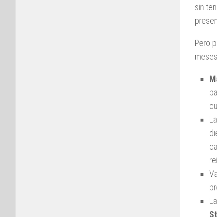
sin te
presen
Pero p
meses,
Ma
pa
c
La
di
ca
re
Va
pr
La
S