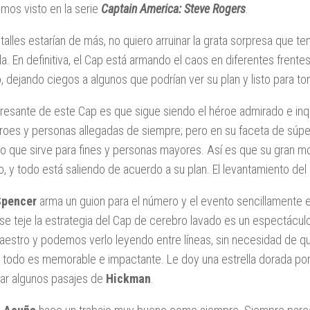
mos visto en la serie
Captain America: Steve Rogers
.
talles estarían de más, no quiero arruinar la grata sorpresa que tend
a. En definitiva, el Cap está armando el caos en diferentes frente
o, dejando ciegos a algunos que podrían ver su plan y listo para to
eresante de este Cap es que sigue siendo el héroe admirado e inq
roes y personas allegadas de siempre; pero en su faceta de súpe
o que sirve para fines y personas mayores. Así es que su gran m
, y todo está saliendo de acuerdo a su plan. El levantamiento de
Spencer
arma un guion para el número y el evento sencillamente es
 se teje la estrategia del Cap de cerebro lavado es un espectácul
aestro y podemos verlo leyendo entre líneas, sin necesidad de qu
 todo es memorable e impactante. Le doy una estrella dorada por
ar algunos pasajes de
Hickman
.