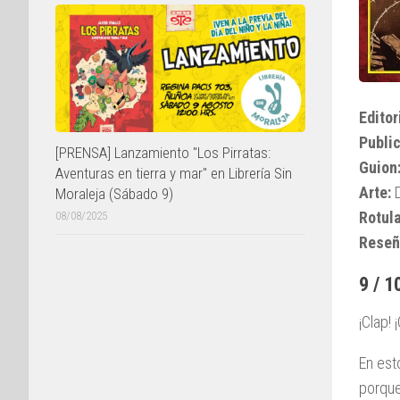
Editor
Public
[PRENSA] Lanzamiento "Los Pirratas:
Guion
Aventuras en tierra y mar" en Librería Sin
Arte:
D
Moraleja (Sábado 9)
Rotul
08/08/2025
Reseñ
9 / 1
¡Clap! 
En est
porque 