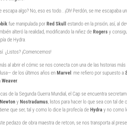
 escapa algo? No, eso es todo… ¡Oh! Perdón, se me escapaba u
obik
fue manipulada por
Red Skull
estando en la prisión; así, al d
mbién alteró la realidad, modificando la niñez de
Rogers
y consigu
pía de Hydra.
sí. ¿Listos? ¡Comencemos!
ás al abrir el cómic se nos conecta con una de las historias má
lusa— de los últimos años en
Marvel
: me refiero por supuesto a
S
n Weaver
.
cas de la Segunda Guerra Mundial, el Cap se encuentra secreta
 Newton
y
Nostradamus
, listos para hacer lo que sea con tal de
iene que ser, tal y como lo dice la profecía de
Hydra
y no como lo 
ste pedazo de obra maestra de retcon, se nos transporta al pres