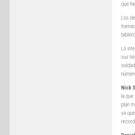
que he
Los de
tramad
tabler
Lo int
sus hé
soldad
número
Nick 
la que
plan m
ya que
record