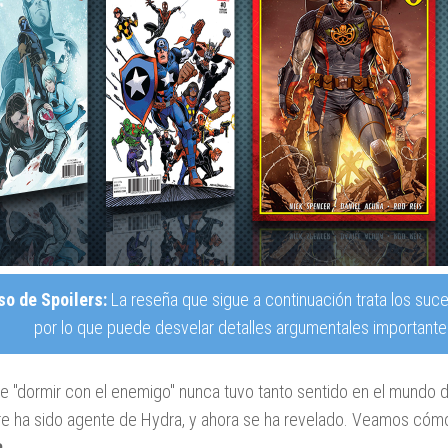
so de Spoilers:
La reseña que sigue a continuación trata los suce
por lo que puede desvelar detalles argumentales importantes
se "dormir con el enemigo" nunca tuvo tanto sentido en el mundo
e ha sido agente de Hydra, y ahora se ha revelado. Veamos có
e
.