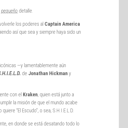
n
pequeño
detalle.
evolverle los poderes al
Captain America
iendo así que sea y siempre haya sido un
s icónicas —y lamentablemente aún
.H.I.E.L.D.
de
Jonathan Hickman
y
mente con el
Kraken
, quien está junto a
 cumplir la misión de que el mundo acabe
quiere “El Escudo”, o sea, S.H.I.E.L.D.
ente, en donde se está desatando todo lo