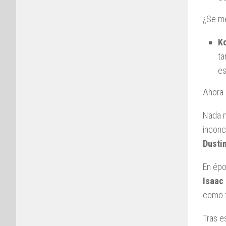
¿Se me
K
ta
es
Ahora 
Nada m
inconc
Dusti
En épo
Isaac
como t
Tras e