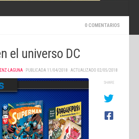
0 COMENTARIOS
n el universo DC
AENZ-LAGUNA
· PUBLICADA
11/04/2018
· ACTUALIZADO
02/05/2018
SHARE