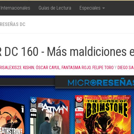
 Internacionales
Guías de Lectura
Especiales
RESEÑAS DC
 DC 160 - Más maldiciones e
RISALEXIS23
,
KISHIN
,
ÓSCAR CAYUL
,
FANTASMA ROJO
,
FELIPE TORO
Y
DIEGO S