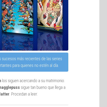
s sucesos más recientes de las series
tantes para quienes no estén al día.
n
los siguen acercando a su matrimonio.
nagglepuss
sigue tan bueno que llega a
atter
. Procedan a leer.