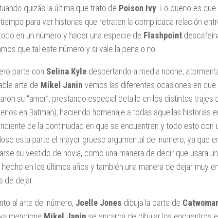
uando quizás la última que trato de
Poison Ivy
. Lo bueno es que 
tiempo para ver historias que retraten la complicada relación ent
todo en un número y hacer una especie de
Flashpoint
descafeina
eamos que tal este número y si vale la pena o no.
ero parte con
Selina Kyle
despertando a media noche, atormentad
ble arte de
Mikel Janin
vemos las diferentes ocasiones en que
aron su “amor”, prestando especial detalle en los distintos traj
enos en Batman), haciendo homenaje a todas aquellas historias e
ndiente de la continuidad en que se encuentren y todo esto con 
dose esta parte el mayor grueso argumental del numero, ya que en l
arse su vestido de novia, como una manera de decir que usara un
 hecho en los últimos años y también una manera de dejar muy en
es de dejar.
nto al arte del número,
Joelle Jones
dibuja la parte de
Catwoma
ya mencione
Mikel Janin
se encarga de dibujar los encuentros 