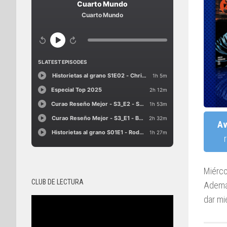
Av
Miérc
CLUB DE LECTURA
Adem
dar mi