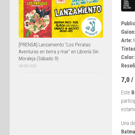
Public
Guion
Arte:
[PRENSA] Lanzamiento "Los Pirratas:
Tintas
Aventuras en tierra y mar" en Librería Sin
Color
Moraleja (Sábado 9)
Reseñ
08/08/2025
7,0 /
Este
B
partic
estam
Una de
Batm