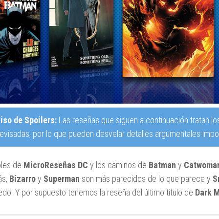
iso de Spoilers:
Las reseñas que siguen a continuación tratan lo
revisadas, por lo que pueden desvelar detalles argumentales impor
oles de
MicroReseñas DC
y los caminos de
Batman
y
Catwoma
ás,
Bizarro
y
Superman
son más parecidos de lo que parece y
S
edo. Y por supuesto tenemos la reseña del último título de
Dark M