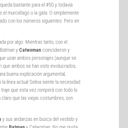
queda bastante para el #50 y todavía
re el murciélago o la gata. O simplemente
do con los números siguientes. Pero en
a por algo. Mientras tanto, con el
 Batman y
Catwoman
coincidieron y
es que usan ambos personajes (aunque se
n que ambos se han visto involucrados,
una buena explicación argumental,
a línea actual Selina siente la necesidad
 traje que esta vez romperá con todo lo
 claro que las viejas costumbres, son
n
y sus andanzas en busca del vestido y
entre
Batman
y Catwoman. No me gusta