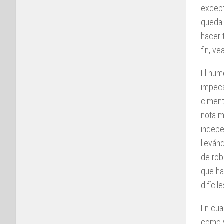
except
queda 
hacer 
fin, v
El num
impeca
ciment
nota m
indepe
lleván
de rob
que ha
difícil
En cua
como 