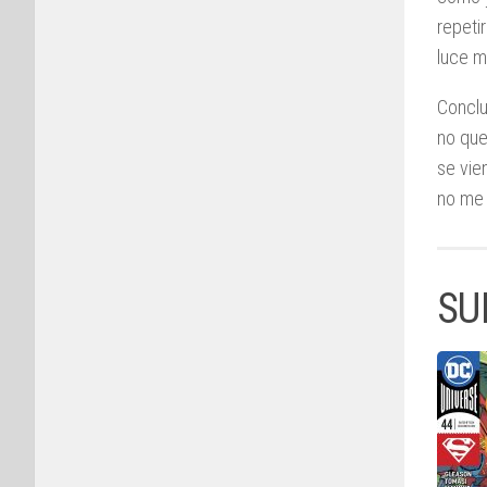
repeti
luce m
Conclu
no que
se vie
no me 
SU