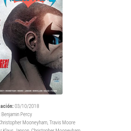
ación:
03/10/2018
:
Benjamin Percy
hristopher Mooneyham, Travis Moore
:
Klaus Janson, Christopher Mooneyham