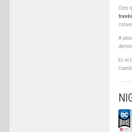
Creo q
travé
conven
A pesa
demos
Es un 
cuando
NI