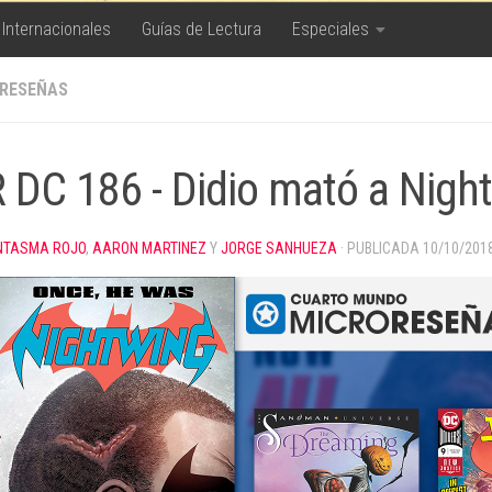
 Internacionales
Guías de Lectura
Especiales
RESEÑAS
 DC 186 - Didio mató a Night
NTASMA ROJO
,
AARON MARTINEZ
Y
JORGE SANHUEZA
· PUBLICADA
10/10/201