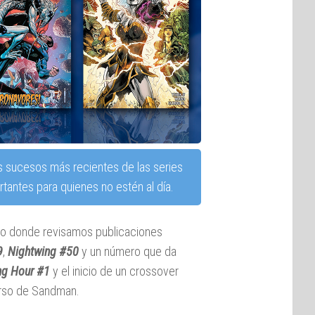
s sucesos más recientes de las series
tantes para quienes no estén al día.
rso donde revisamos publicaciones
9
,
Nightwing #50
y un número que da
ng Hour #1
y el inicio de un crossover
erso de Sandman.