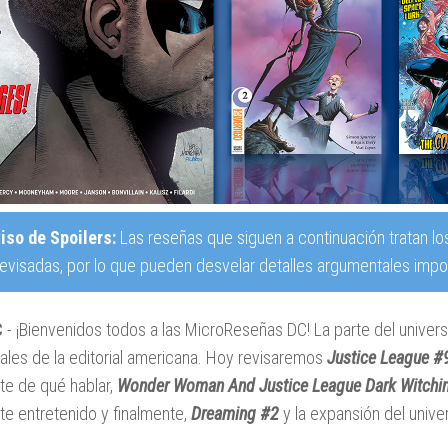
iso de Spoilers:
Las reseñas que siguen a continuación tratan lo
revisadas, por lo que pueden desvelar detalles argumentales impor
C
- ¡Bienvenidos todos a las MicroReseñas DC! La parte del unive
les de la editorial americana. Hoy revisaremos
Justice League #
te de qué hablar,
Wonder Woman And Justice League Dark Witchi
te entretenido y finalmente,
Dreaming #2
y la expansión del univ