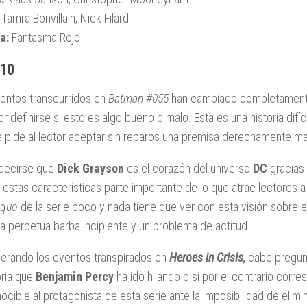
Tamra Bonvillain, Nick Filardi
a:
Fantasma Rojo
 10
entos transcurridos en
Batman #055
han cambiado completamente l
r definirse si esto es algo bueno o malo. Esta es una historia difíc
 pide al lector aceptar sin reparos una premisa derechamente ma
decirse que
Dick Grayson
es el corazón del universo
DC
gracias 
 estas características parte importante de lo que atrae lectores a
 quo
de la serie poco y nada tiene que ver con esta visión sobre e
a perpetua barba incipiente y un problema de actitud.
erando los eventos transpirados en
Heroes in Crisis,
cabe pregunt
oria que
Benjamin Percy
ha ido hilando o si por el contrario corre
ocible al protagonista de esta serie ante la imposibilidad de elimin