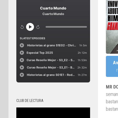
Av
MR D
semana
CLUB DE LECTURA
bastan
bastan