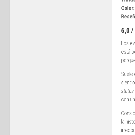
Color:
Reseñ
6,0 /
Los ev
está po
porque
Suele 
siendo
status
con un
Consid
la hist
irrecon